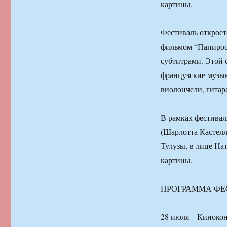
картины.
Фестиваль открое
фильмом “Папирос
субтитрами. Этой
французские музык
виолончели, гитар
В рамках фестивал
(Шарлотта Кастелл
Тулузы, в лице На
картины.
ПРОГРАММА ФЕ
28 июля – Киноко