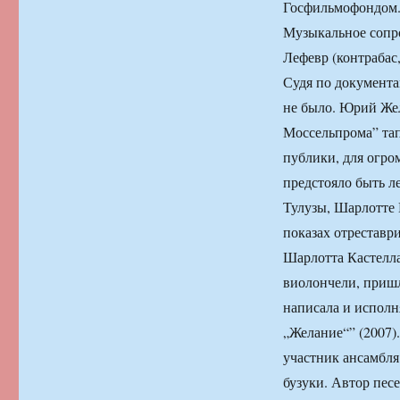
Госфильмофондом
Музыкальное сопро
Лефевр (контрабас,
Судя по документа
не было. Юрий Же
Моссельпрома” тап
публики, для огро
предстояло быть л
Тулузы, Шарлотте 
показах отреставр
Шарлотта Кастелла 
виолончели, пришл
написала и исполн
„Желание“” (2007).
участник ансамбля 
бузуки. Автор пес