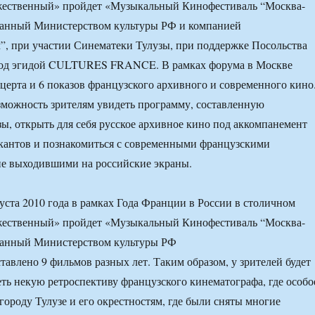
жественный» пройдет «Музыкальный Кинофестиваль “Москва-
ованный Министерством культуры РФ и компанией
, при участии Синематеки Тулузы, при поддержке Посольства
од эгидой CULTURES FRANCE. В рамках форума в Москве
церта и 6 показов французского архивного и современного кино
зможность зрителям увидеть программу, составленную
ы, открыть для себя русское архивное кино под аккомпанемент
кантов и познакомиться с современными французскими
не выходившими на российские экраны.
густа 2010 года в рамках Года Франции в России в столичном
жественный» пройдет «Музыкальный Кинофестиваль “Москва-
ованный Министерством культуры РФ
тавлено 9 фильмов разных лет. Таким образом, у зрителей будет
ть некую ретроспективу французского кинематографа, где особо
городу Тулузе и его окрестностям, где были сняты многие