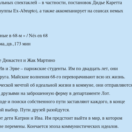
льных спектаклей – в частности, постановок Дидье Каретта
группы Ex-Abrupto), а также аккомпанирует на сеансах немых
ые в 68-м » / Nés en 68
ма,,цв.,173 мин
е Дюкастел и Жак Мартино
Ив и Эрве – парижские студенты. Им по двадцать лет, они
руга. Майские волнения 68-го переворачивают всю их жизнь.
еской мечтой об идеальной жизни в коммуне, они отправляютс
 друзьями на заброшенную ферму в департаменте Лот.
оде и поиски собственного пути заставляют каждого, в конце
ой выбор. Пути друзей разойдутся.
ют дети Катрин и Ива. Им предстоит выйти в мир, в котором
е перемены. Кончается эпоха коммунистических идеалов.