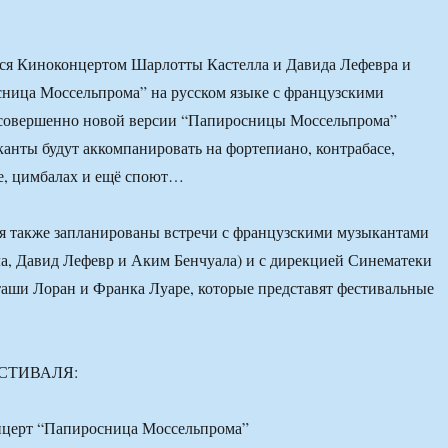
тся Киноконцертом Шарлотты Кастелла и Давида Лефевра и
ница Моссельпрома” на русском языке с французскими
 совершенно новой версии “Папиросницы Моссельпрома”
анты будут аккомпанировать на фортепиано, контрабасе,
е, цимбалах и ещё споют…
я также запланированы встречи с французскими музыкантами
а, Давид Лефевр и Аким Бенчуала) и с дирекцией Синематеки
таши Лоран и Франка Луаре, которые представят фестивальные
СТИВАЛЯ:
нцерт “Папиросница Моссельпрома”