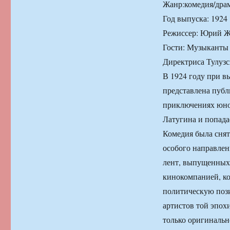
Жанр:комедия/драм
Год выпуска: 1924
Режиссер: Юрий Ж
Гости: Музыканты
Директриса Тулуз
В 1924 году при в
представлена публ
приключениях юно
Латугина и попада
Комедия была снят
особого направлен
лент, выпущенных
кинокомпанией, к
политическую пози
артистов той эпохи
только оригинальн