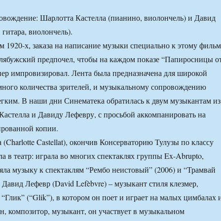
.
вождение: Шарлотта Кастелла (пианино, виолончель) и Давид
 гитара, виолончель).
м 1920-х, заказа на написание музыки специально к этому филь
лябужский предпочел, чтобы на каждом показе “Папиросницы о
ер импровизировал. Лента была предназначена для широкой
много количества зрителей, и музыкальному сопровождению
егким. В наши дни Синематека обратилась к двум музыкантам из
Кастелла и Давиду Лефевру, с просьбой аккомпанировать на
ированной копии.
(Charlotte Castellat), окончив Консерваторию Тулузы по классу
а в театр: играла во многих спектаклях группы Ex-Abrupto,
яла музыку к спектаклям “Рембо неистовый” (2006) и “Трамвай
 Давид Лефевр (David Lefèbvre) – музыкант стиля клезмер,
“Глик” (“Glik”), в котором он поет и играет на малых цимбалах 
ен, композитор, музыкант, он участвует в музыкальном