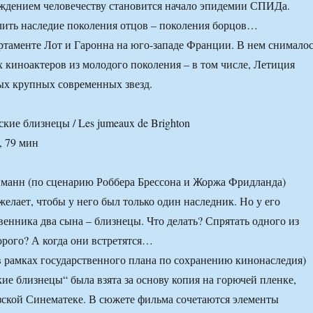
ждением человечеству становится начало эпидемии СПИДа.
ить наследие поколения отцов – поколения борцов…
ртаменте Лот и Гаронна на юго-западе Франции. В нем снимало
 киноактеров из молодого поколения – в том числе, Летиция
мых крупных современных звезд.
кие близнецы / Les jumeaux de Brighton
, 79 мин
йманн (по сценарию Роббера Брессона и Жоржа Фридланда)
елает, чтобы у него был только один наследник. Но у его
енника два сына – близнецы. Что делать? Спрятать одного из
орого? А когда они встретятся…
в рамках государственного плана по сохранению кинонаследия)
ие близнецы“ была взята за основу копия на горючей пленке,
зской Синематеке. В сюжете фильма сочетаются элементы