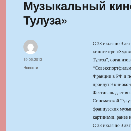
Музыкальный кин
Тулуза»
С 28 июля по 3 ав
кинотеатре «Худо
Автор
Опубликовано
19.06.2013
Тулуза”, организ
Рубрики
Новости
“Совэкспортфильм”
Франции в РФ и п
пройдут 3 кинокон
Фестиваль дает во
Синематекой Тулуз
французских музы
картинами, ранее 
С 28 июля по 3 ав