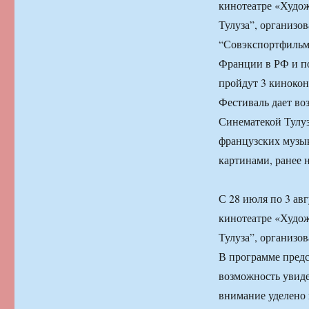
кинотеатре «Худо
Тулуза”, организ
“Совэкспортфильм”
Франции в РФ и п
пройдут 3 кинокон
Фестиваль дает во
Синематекой Тулуз
французских музы
картинами, ранее 
С 28 июля по 3 ав
кинотеатре «Худо
Тулуза”, организ
В программе предс
возможность увиде
внимание уделено 