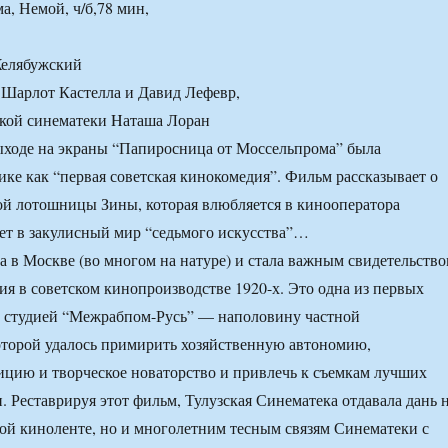
а, Немой, ч/б,78 мин,
елябужский
 Шарлот Кастелла и Давид Лефевр,
ской синематеки Hаташа Лоран
ыходе на экраны “Папиросница от Моссельпрома” была
ике как “первая советская кинокомедия”. Фильм рассказывает о
й лотошницы Зины, которая влюбляется в кинооператора
ет в закулисный мир “седьмого искусства”…
а в Москве (во многом на натуре) и стала важным свидетельств
ия в советском кинопроизводстве 1920-х. Это одна из первых
 студией “Межрабпом-Русь” — наполовину частной
оторой удалось примирить хозяйственную автономию,
цию и творческое новаторство и привлечь к съемкам лучших
. Реставрируя этот фильм, Тулузская Синематека отдавала дань 
ой киноленте, но и многолетним тесным связям Синематеки с