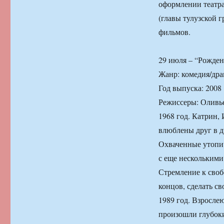
оформлении театра
(главы тулузской 
фильмов.
29 июля – “Рожденн
Жанр: комедия/дра
Год выпуска: 2008
Режиссеры: Оливь
1968 год. Катрин, 
влюблены друг в д
Охваченные утопич
с еще несколькими
Стремление к своб
концов, сделать св
1989 год. Взросле
произошли глубоки