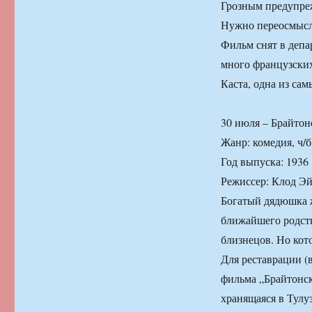
Грозным предупре
Нужно переосмысл
Фильм снят в депа
много французских
Каста, одна из са
30 июля – Брайтонс
Жанр: комедия, ч/б
Год выпуска: 1936
Режиссер: Клод Э
Богатый дядюшка ж
ближайшего родств
близнецов. Но кот
Для реставрации (
фильма „Брайтонск
хранящаяся в Тулу