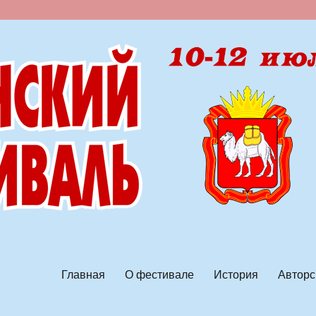
ской песни
Главная
О фестивале
История
Авторс