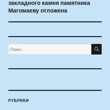
закладного камня памятника
запись:
Магомаеву отложена
ПО
Искать:
РУБРИКИ