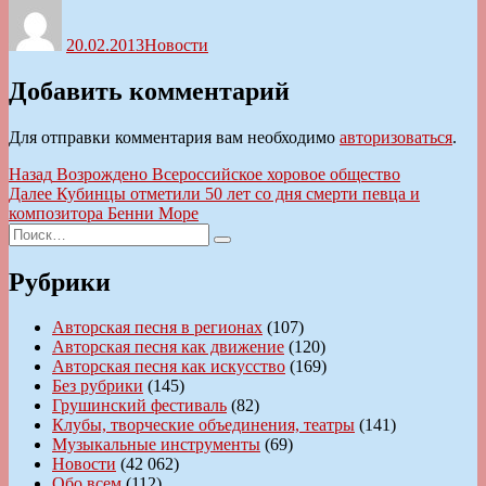
Автор
Опубликовано
Рубрики
20.02.2013
Новости
Добавить комментарий
Для отправки комментария вам необходимо
авторизоваться
.
Навигация
Предыдущая
Назад
Возрождено Всероссийское хоровое общество
запись:
Следующая
Далее
Кубинцы отметили 50 лет со дня смерти певца и
по
запись:
композитора Бенни Море
записям
Искать:
Поиск
Рубрики
Авторская песня в регионах
(107)
Авторская песня как движение
(120)
Авторская песня как искусство
(169)
Без рубрики
(145)
Грушинский фестиваль
(82)
Клубы, творческие объединения, театры
(141)
Музыкальные инструменты
(69)
Новости
(42 062)
Обо всем
(112)