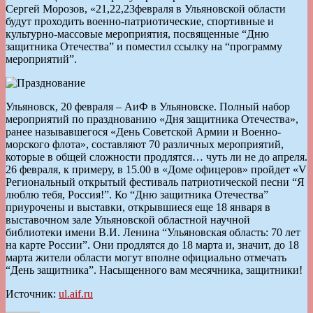
Сергей Морозов, «21,22,23февраля в Ульяновской области
будут проходить военно-патриотические, спортивные и
культурно-массовые мероприятия, посвященные “Дню
защитника Отечества” и поместил ссылку на “программу
мероприятий”.
Ульяновск, 20 февраля – АиФ в Ульяновске. Полный набор
мероприятий по празднованию «Дня защитника Отечества»,
ранее называвшегося «День Советской Армии и Военно-
морского флота», составляют 70 различных мероприятий,
которые в общей сложности продлятся… чуть ли не до апреля.
26 февраля, к примеру, в 15.00 в «Доме офицеров» пройдет «V
Региональный открытый фестиваль патриотической песни “Я
люблю тебя, Россия!”. Ко “Дню защитника Отечества”
приурочены и выставки, открывшиеся еще 18 января в
выставочном зале Ульяновской областной научной
библиотеки имени В.И. Ленина “Ульяновская область: 70 лет
на карте России”. Они продлятся до 18 марта и, значит, до 18
марта жители области могут вполне официально отмечать
“День защитника”. Насыщенного вам месячника, защитники!
Источник:
ul.aif.ru