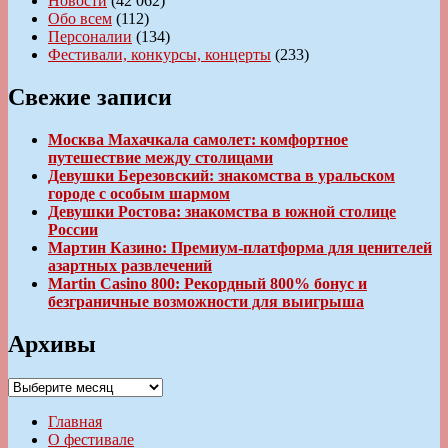
Новости
(42 062)
Обо всем
(112)
Персоналии
(134)
Фестивали, конкурсы, концерты
(233)
Свежие записи
Москва Махачкала самолет: комфортное
путешествие между столицами
Девушки Березовский: знакомства в уральском
городе с особым шармом
Девушки Ростова: знакомства в южной столице
России
Мартин Казино: Премиум-платформа для ценителей
азартных развлечений
Martin Casino 800: Рекордный 800% бонус и
безграничные возможности для выигрыша
Архивы
Архивы
Главная
О фестивале