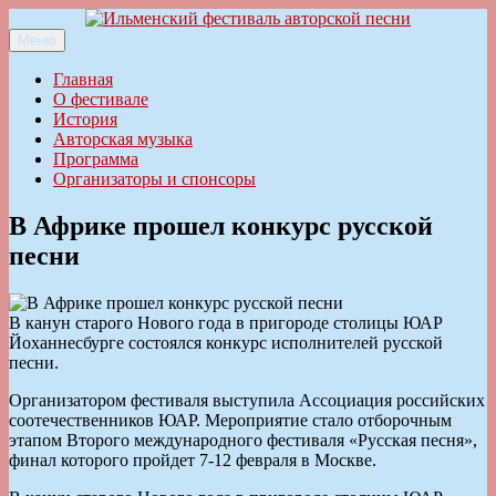
Перейти
к
Меню
Ильменский фестиваль авторской песни
содержимому
Главная
О фестивале
История
Авторская музыка
Программа
Организаторы и спонсоры
В Африке прошел конкурс русской
песни
В канун старого Нового года в пригороде столицы ЮАР
Йоханнесбурге состоялся конкурс исполнителей русской
песни.
Организатором фестиваля выступила Ассоциация российских
соотечественников ЮАР. Мероприятие стало отборочным
этапом Второго международного фестиваля «Русская песня»,
финал которого пройдет 7-12 февраля в Москве.