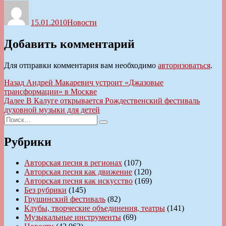
Автор
Опубликовано
Рубрики
15.01.2010
Новости
Добавить комментарий
Для отправки комментария вам необходимо
авторизоваться
.
Навигация
Предыдущая
Назад
Андрей Макаревич устроит «Джазовые
запись:
трансформации» в Москве
по
Следующая
Далее
В Калуге открывается Рождественский фестиваль
записям
запись:
духовной музыки для детей
Искать:
Поиск
Рубрики
Авторская песня в регионах
(107)
Авторская песня как движение
(120)
Авторская песня как искусство
(169)
Без рубрики
(145)
Грушинский фестиваль
(82)
Клубы, творческие объединения, театры
(141)
Музыкальные инструменты
(69)