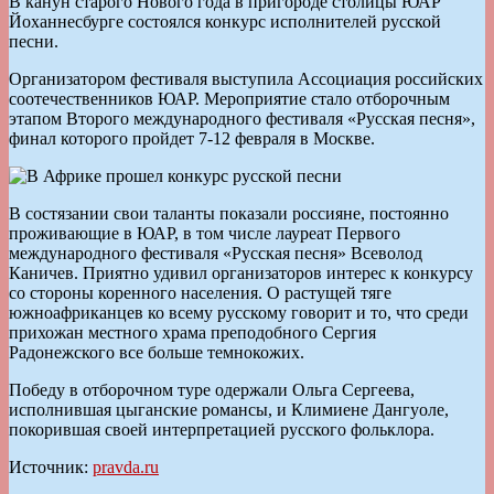
В канун старого Нового года в пригороде столицы ЮАР
Йоханнесбурге состоялся конкурс исполнителей русской
песни.
Организатором фестиваля выступила Ассоциация российских
соотечественников ЮАР. Мероприятие стало отборочным
этапом Второго международного фестиваля «Русская песня»,
финал которого пройдет 7-12 февраля в Москве.
В состязании свои таланты показали россияне, постоянно
проживающие в ЮАР, в том числе лауреат Первого
международного фестиваля «Русская песня» Всеволод
Каничев. Приятно удивил организаторов интерес к конкурсу
со стороны коренного населения. О растущей тяге
южноафриканцев ко всему русскому говорит и то, что среди
прихожан местного храма преподобного Сергия
Радонежского все больше темнокожих.
Победу в отборочном туре одержали Ольга Сергеева,
исполнившая цыганские романсы, и Климиене Дангуоле,
покорившая своей интерпретацией русского фольклора.
Источник:
pravda.ru