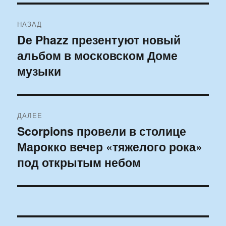
Навигация
НАЗАД
по
De Phazz презентуют новый
Предыдущая
альбом в московском Доме
запись:
записям
музыки
ДАЛЕЕ
Scorpions провели в столице
Следующая
Марокко вечер «тяжелого рока»
запись:
под открытым небом