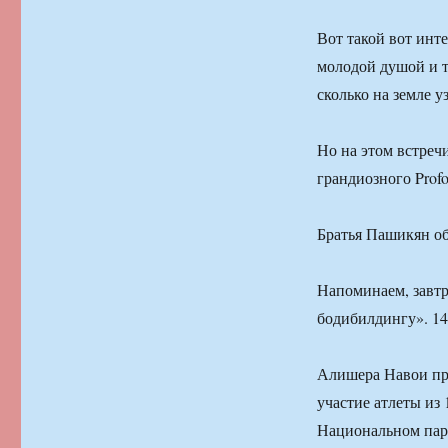
Вот такой вот инт
молодой душой и т
сколько на земле 
Но на этом встреч
грандиозного Profor
Братья Пашикян об
Напоминаем, завтр
бодибилдингу». 14
Алишера Навои про
участие атлеты из 
Национальном пар