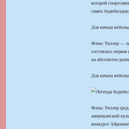
которой спортсмен
самих бодибилдеро
Для начала неболь
Флекс Уиллер — ле
состоялась первая
на абсолютно разн
Для начала неболь
Флекс Уиллер (род
американский куль
конкурсе Айронмен