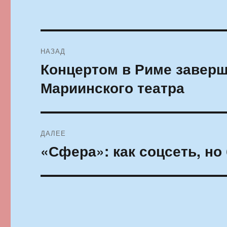
Навигация
НАЗАД
по
Концертом в Риме заверш
Предыдущая
запись:
записям
Мариинского театра
ДАЛЕЕ
«Сфера»: как соцсеть, но
Следующая
запись: