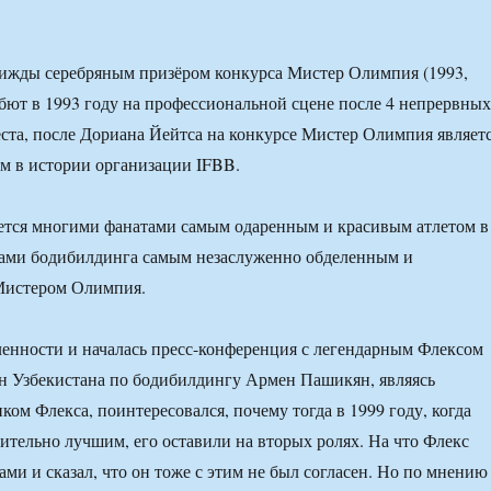
рижды серебряным призёром конкурса Мистер Олимпия (1993,
дебют в 1993 году на профессиональной сцене после 4 непрервных
еста, после Дориана Йейтса на конкурсе Мистер Олимпия являет
м в истории организации IFBB.
ется многими фанатами самым одаренным и красивым атлетом в
тами бодибилдинга самым незаслуженно обделенным и
Мистером Олимпия.
ленности и началась пресс-конференция с легендарным Флексом
н Узбекистана по бодибилдингу Армен Пашикян, являясь
ом Флекса, поинтересовался, почему тогда в 1999 году, когда
ительно лучшим, его оставили на вторых ролях. На что Флекс
ами и сказал, что он тоже с этим не был согласен. Но по мнению