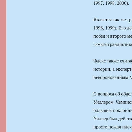
1997, 1998, 2000).
Является так же т
1998, 1999). Его 
побед и второго м
самым грандиозны
Флекс также счита
истории, а экспер
некоронованным 
С вопроса об обде
Уиллером. Чемпио
большим поклонник
Уиллер был действ
просто пожал плеч