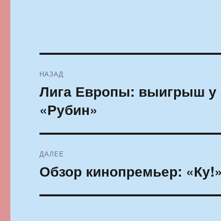
Навигация
НАЗАД
по
Лига Европы: выигрыш у 
Предыдущая
запись:
записям
«Рубин»
ДАЛЕЕ
Обзор кинопремьер: «Ку!
Следующая
запись: