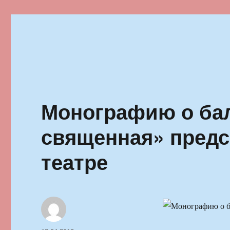
Ильменский фестиваль автор
Монографию о бал
священная» пред
театре