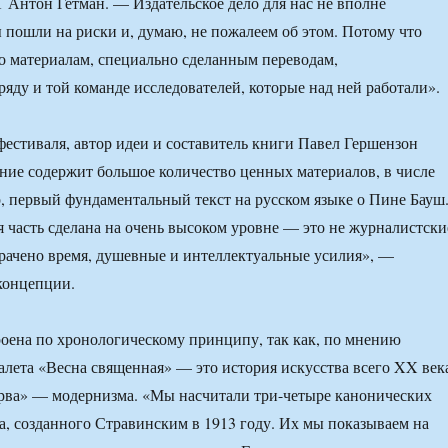
 Антон Гетман. — Издательское дело для нас не вполне
 пошли на риски и, думаю, не пожалеем об этом. Потому что
о материалам, специально сделанным переводам,
ряду и той команде исследователей, которые над ней работали».
естиваля, автор идеи и составитель книги Павел Гершензон
дание содержит большое количество ценных материалов, в числе
, первый фундаментальный текст на русском языке о Пине Бауш
 часть сделана на очень высоком уровне — это не журналистски
трачено время, душевные и интеллектуальные усилия», —
концепции.
ена по хронологическому принципу, так как, по мнению
балета «Весна священная» — это история искусства всего XX век
ерва» — модернизма. «Мы насчитали три-четыре канонических
та, созданного Стравинским в 1913 году. Их мы показываем на