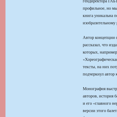
гендиректора ГАБТ
профильное, но мы
книга уникальна п
изобразительному 
Автор концепции ф
рассказал, что из
которых, например
«Хореографическая
тексты, на них по
подчеркнул автор 
Монография выстро
авторов, история 
и его «главного н
версии этого бале