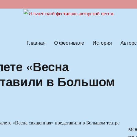
ской песни
Главная
О фестивале
История
Авторс
ете «Весна
ставили в Большом
МО