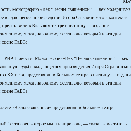
КВА
ости. Монографию «Век “Весны священной” — век модернизма
е выдающегося произведения Игоря Стравинского в контексте
, представили в Большом театре в пятницу — издание
ноименному международному фестивалю, который в эти дни
й сцене ГАБТа
— РИА Новости. Монографию «Век “Весны священной” — век
вященную судьбе выдающегося произведения Игоря Стравинског
ства XX века, представили в Большом театре в пятницу — издани
ноименному международному фестивалю, который в эти дни
й сцене ГАБТа
тий фестиваля, которое мы планировали, — сказал заместитель