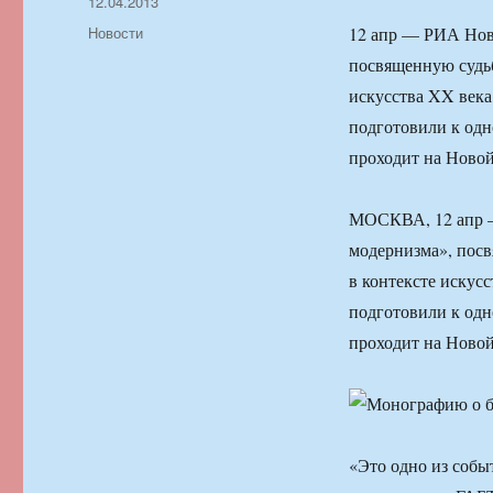
Автор
Опубликовано
12.04.2013
Рубрики
Новости
12 апр — РИА Нов
посвященную судьб
искусства XX века
подготовили к од
проходит на Ново
МОСКВА, 12 апр 
модернизма», пос
в контексте искус
подготовили к од
проходит на Ново
«Это одно из собы