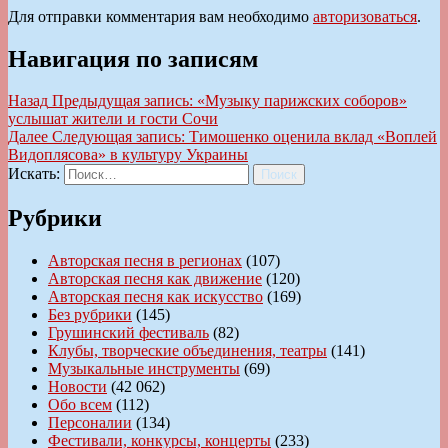
Для отправки комментария вам необходимо
авторизоваться
.
Навигация по записям
Назад
Предыдущая запись:
«Музыку парижских соборов»
услышат жители и гости Сочи
Далее
Следующая запись:
Тимошенко оценила вклад «Воплей
Видоплясова» в культуру Украины
Искать:
Поиск
Рубрики
Авторская песня в регионах
(107)
Авторская песня как движение
(120)
Авторская песня как искусство
(169)
Без рубрики
(145)
Грушинский фестиваль
(82)
Клубы, творческие объединения, театры
(141)
Музыкальные инструменты
(69)
Новости
(42 062)
Обо всем
(112)
Персоналии
(134)
Фестивали, конкурсы, концерты
(233)