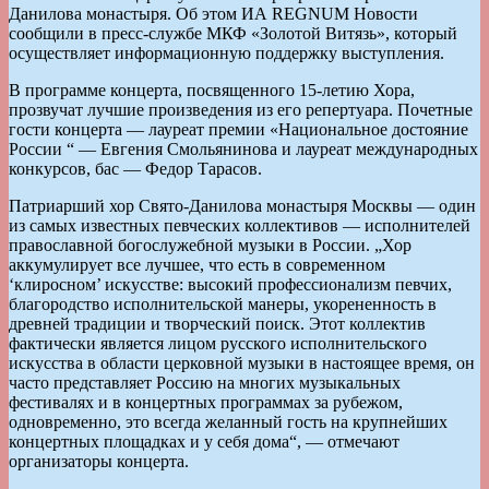
Данилова монастыря. Об этом ИА REGNUM Новости
сообщили в пресс-службе МКФ «Золотой Витязь», который
осуществляет информационную поддержку выступления.
В программе концерта, посвященного 15-летию Хора,
прозвучат лучшие произведения из его репертуара. Почетные
гости концерта — лауреат премии «Национальное достояние
России “ — Евгения Смольянинова и лауреат международных
конкурсов, бас — Федор Тарасов.
Патриарший хор Свято-Данилова монастыря Москвы — один
из самых известных певческих коллективов — исполнителей
православной богослужебной музыки в России. „Хор
аккумулирует все лучшее, что есть в современном
‘клиросном’ искусстве: высокий профессионализм певчих,
благородство исполнительской манеры, укорененность в
древней традиции и творческий поиск. Этот коллектив
фактически является лицом русского исполнительского
искусства в области церковной музыки в настоящее время, он
часто представляет Россию на многих музыкальных
фестивалях и в концертных программах за рубежом,
одновременно, это всегда желанный гость на крупнейших
концертных площадках и у себя дома“, — отмечают
организаторы концерта.