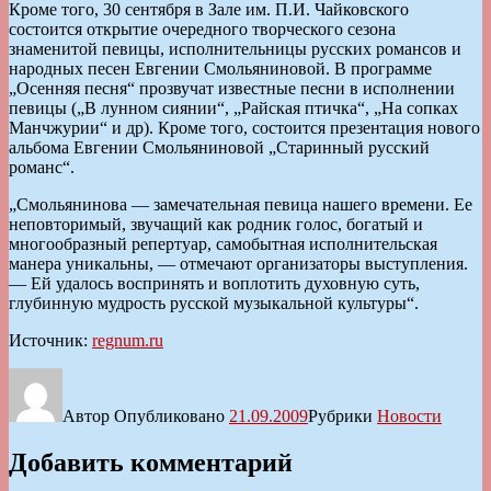
Кроме того, 30 сентября в Зале им. П.И. Чайковского
состоится открытие очередного творческого сезона
знаменитой певицы, исполнительницы русских романсов и
народных песен Евгении Смольяниновой. В программе
„Осенняя песня“ прозвучат известные песни в исполнении
певицы („В лунном сиянии“, „Райская птичка“, „На сопках
Манчжурии“ и др). Кроме того, состоится презентация нового
альбома Евгении Смольяниновой „Старинный русский
романс“.
„Смольянинова — замечательная певица нашего времени. Ее
неповторимый, звучащий как родник голос, богатый и
многообразный репертуар, самобытная исполнительская
манера уникальны, — отмечают организаторы выступления.
— Ей удалось воспринять и воплотить духовную суть,
глубинную мудрость русской музыкальной культуры“.
Источник:
regnum.ru
Автор
Опубликовано
21.09.2009
Рубрики
Новости
Добавить комментарий