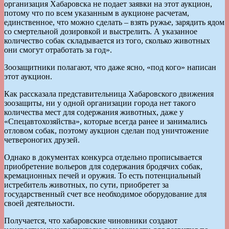
организация Хабаровска не подает заявки на этот аукцион,
потому что по всем указанным в аукционе расчетам,
единственное, что можно сделать – взять ружье, зарядить ядом
со смертельной дозировкой и выстрелить. А указанное
количество собак складывается из того, сколько животных
они смогут отработать за год».
Зоозащитники полагают, что даже ясно, «под кого» написан
этот аукцион.
Как рассказала представительница Хабаровского движения
зоозащиты, ни у одной организации города нет такого
количества мест для содержания животных, даже у
«Спецавтохозяйства», которые всегда ранее и занимались
отловом собак, поэтому аукцион сделан под уничтожение
четвероногих друзей.
Однако в документах конкурса отдельно прописывается
приобретение вольеров для содержания бродячих собак,
кремационных печей и оружия. То есть потенциальный
истребитель животных, по сути, приобретет за
государственный счет все необходимое оборудование для
своей деятельности.
Получается, что хабаровские чиновники создают