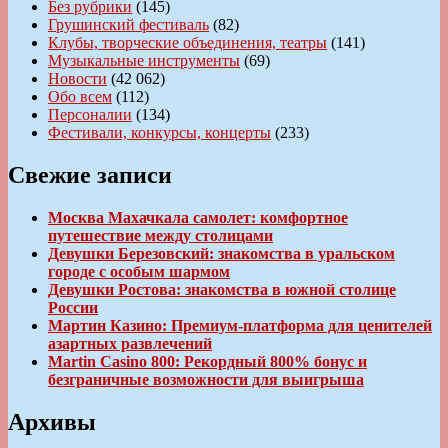
Без рубрики
(145)
Грушинский фестиваль
(82)
Клубы, творческие объединения, театры
(141)
Музыкальные инструменты
(69)
Новости
(42 062)
Обо всем
(112)
Персоналии
(134)
Фестивали, конкурсы, концерты
(233)
Свежие записи
Москва Махачкала самолет: комфортное
путешествие между столицами
Девушки Березовский: знакомства в уральском
городе с особым шармом
Девушки Ростова: знакомства в южной столице
России
Мартин Казино: Премиум-платформа для ценителей
азартных развлечений
Martin Casino 800: Рекордный 800% бонус и
безграничные возможности для выигрыша
Архивы