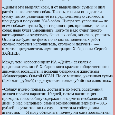
«Деньги эти выделял край, и от выделенной суммы и шел
расчёт на количество собак. То есть, сначала определили
сумму, потом разделили её на предполагаемую стоимость
процедур и получили 3045 собак. Цифра эта условная — не
всем собакам нужна будет стерилизация, прививки, не всех
собак надо будет умерщвлять. Кого-то надо будет просто
кастрировать и отпустить, бешеных собак, конечно, усыпить.
Оплата же будет де-факто по актам выполненных работ —
сколько потратит исполнитель, столько и получит», —
отметил представитель администрации Хабаровска Сергей
ЗАЙЦЕВ.
Между тем, корреспондент ИА «Дейта» связался с
представительницей Хабаровского краевого общественного
движения зоозащиты и помощи бездомным животным
«Милосердие» Ольгой ОГАЙ. По ее мнению, указанная сумма
(5,86 млн. рублей) подразумевает только убийство животных.
«Собаку нужно поймать, доставить до места содержания,
должен пройти карантин 10 дней, потом вакцинация
проходит, плюс собаку содержать и кормить необходимо 20
дней. У нас, например, самый экономичный вариант – 80,5
рублей в сутки только на еду, — отметила собеседница
агентства. — Я могу объяснить, почему ни одна зоозащитная