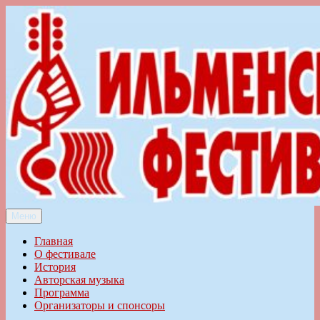
Перейти
к
содержимому
Меню
Ильменский фестиваль авторской песни
Главная
О фестивале
История
Авторская музыка
Программа
Организаторы и спонсоры