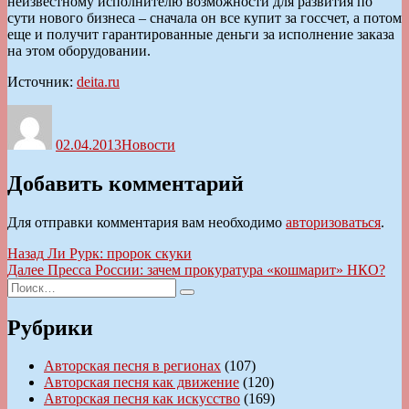
неизвестному исполнителю возможности для развития по
сути нового бизнеса – сначала он все купит за госсчет, а потом
еще и получит гарантированные деньги за исполнение заказа
на этом оборудовании.
Источник:
deita.ru
Автор
Опубликовано
Рубрики
02.04.2013
Новости
Добавить комментарий
Для отправки комментария вам необходимо
авторизоваться
.
Навигация
Предыдущая
Назад
Ли Рурк: пророк скуки
запись:
Следующая
Далее
Пресса России: зачем прокуратура «кошмарит» НКО?
по
Искать:
запись:
Поиск
записям
Рубрики
Авторская песня в регионах
(107)
Авторская песня как движение
(120)
Авторская песня как искусство
(169)