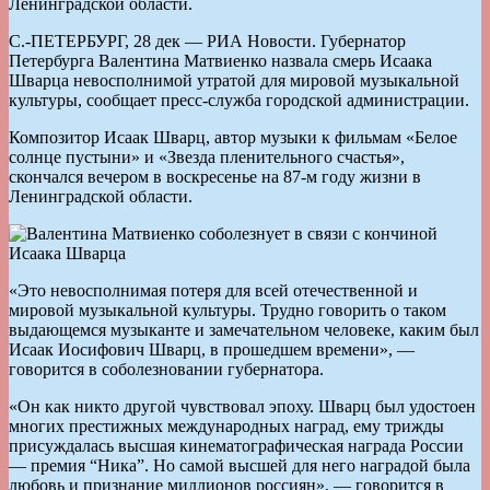
Ленинградской области.
С.-ПЕТЕРБУРГ, 28 дек — РИА Новости. Губернатор
Петербурга Валентина Матвиенко назвала смерь Исаака
Шварца невосполнимой утратой для мировой музыкальной
культуры, сообщает пресс-служба городской администрации.
Композитор Исаак Шварц, автор музыки к фильмам «Белое
солнце пустыни» и «Звезда пленительного счастья»,
скончался вечером в воскресенье на 87-м году жизни в
Ленинградской области.
«Это невосполнимая потеря для всей отечественной и
мировой музыкальной культуры. Трудно говорить о таком
выдающемся музыканте и замечательном человеке, каким был
Исаак Иосифович Шварц, в прошедшем времени», —
говорится в соболезновании губернатора.
«Он как никто другой чувствовал эпоху. Шварц был удостоен
многих престижных международных наград, ему трижды
присуждалась высшая кинематографическая награда России
— премия “Ника”. Но самой высшей для него наградой была
любовь и признание миллионов россиян», — говорится в