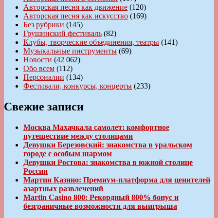
Авторская песня как движение
(120)
Авторская песня как искусство
(169)
Без рубрики
(145)
Грушинский фестиваль
(82)
Клубы, творческие объединения, театры
(141)
Музыкальные инструменты
(69)
Новости
(42 062)
Обо всем
(112)
Персоналии
(134)
Фестивали, конкурсы, концерты
(233)
Свежие записи
Москва Махачкала самолет: комфортное
путешествие между столицами
Девушки Березовский: знакомства в уральском
городе с особым шармом
Девушки Ростова: знакомства в южной столице
России
Мартин Казино: Премиум-платформа для ценителей
азартных развлечений
Martin Casino 800: Рекордный 800% бонус и
безграничные возможности для выигрыша