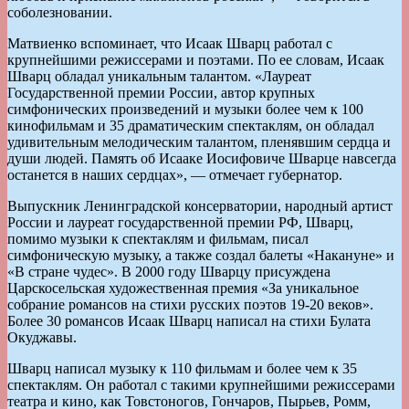
соболезновании.
Матвиенко вспоминает, что Исаак Шварц работал с
крупнейшими режиссерами и поэтами. По ее словам, Исаак
Шварц обладал уникальным талантом. «Лауреат
Государственной премии России, автор крупных
симфонических произведений и музыки более чем к 100
кинофильмам и 35 драматическим спектаклям, он обладал
удивительным мелодическим талантом, пленявшим сердца и
души людей. Память об Исааке Иосифовиче Шварце навсегда
останется в наших сердцах», — отмечает губернатор.
Выпускник Ленинградской консерватории, народный артист
России и лауреат государственной премии РФ, Шварц,
помимо музыки к спектаклям и фильмам, писал
симфоническую музыку, а также создал балеты «Накануне» и
«В стране чудес». В 2000 году Шварцу присуждена
Царскосельская художественная премия «За уникальное
собрание романсов на стихи русских поэтов 19-20 веков».
Более 30 романсов Исаак Шварц написал на стихи Булата
Окуджавы.
Шварц написал музыку к 110 фильмам и более чем к 35
спектаклям. Он работал с такими крупнейшими режиссерами
театра и кино, как Товстоногов, Гончаров, Пырьев, Ромм,