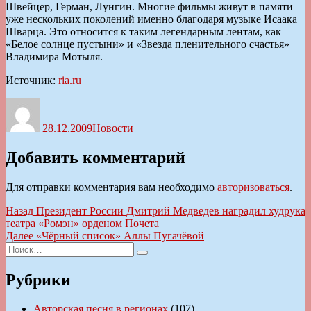
Швейцер, Герман, Лунгин. Многие фильмы живут в памяти
уже нескольких поколений именно благодаря музыке Исаака
Шварца. Это относится к таким легендарным лентам, как
«Белое солнце пустыни» и «Звезда пленительного счастья»
Владимира Мотыля.
Источник:
ria.ru
Автор
Опубликовано
Рубрики
28.12.2009
Новости
Добавить комментарий
Для отправки комментария вам необходимо
авторизоваться
.
Навигация
Предыдущая
Назад
Президент России Дмитрий Медведев наградил худрука
запись:
театра «Ромэн» орденом Почета
по
Следующая
Далее
«Чёрный список» Аллы Пугачёвой
записям
Искать:
запись:
Поиск
Рубрики
Авторская песня в регионах
(107)