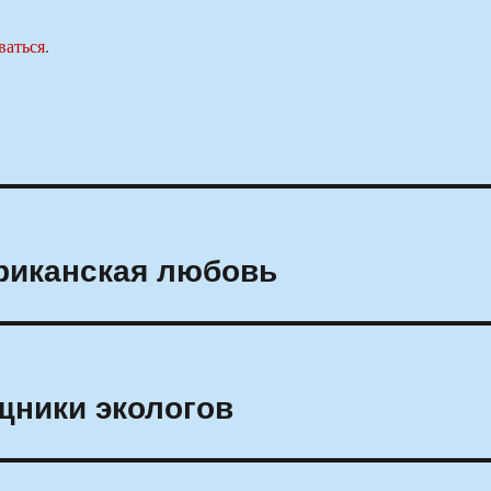
ваться
.
ериканская любовь
ники экологов