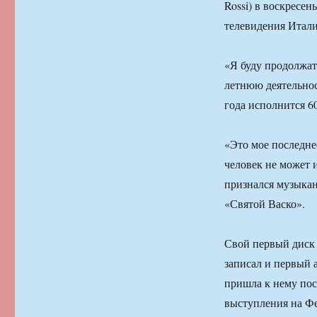
Rossi) в воскресе
телевидения Итали
«Я буду продолжат
летнюю деятельнос
года исполнится 60
«Это мое последнее
человек не может и
признался музыкан
«Святой Васко».
Свой первый диск «
записал и первый а
пришла к нему пос
выступления на Фе