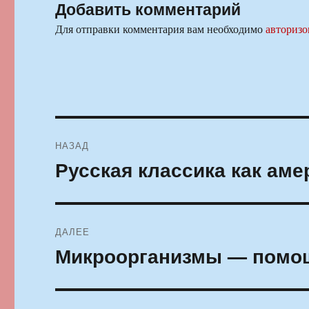
Добавить комментарий
Для отправки комментария вам необходимо
авторизо
Навигация
НАЗАД
по
Русская классика как ам
Предыдущая
запись:
записям
ДАЛЕЕ
Микроорганизмы — помощ
Следующая
запись: