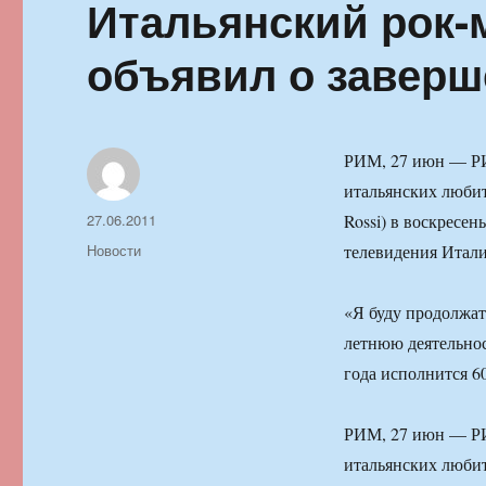
Итальянский рок-
объявил о заверш
РИМ, 27 июн — РИ
итальянских любит
Автор
Опубликовано
27.06.2011
Rossi) в воскресе
Рубрики
Новости
телевидения Итали
«Я буду продолжат
летнюю деятельнос
года исполнится 60
РИМ, 27 июн — РИ
итальянских любит