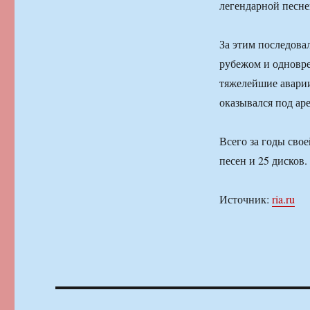
легендарной песне
За этим последова
рубежом и одновр
тяжелейшие аварии
оказывался под ар
Всего за годы сво
песен и 25 дисков.
Источник:
ria.ru