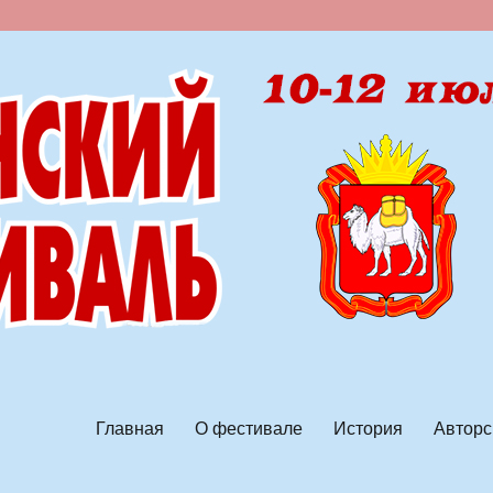
ской песни
Главная
О фестивале
История
Авторс