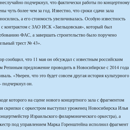
еслучайно подчеркнул, что фактически работы по концертному
ы чуть более чем за год. Известно, что сроки сдачи зала
носились, а его стоимость увеличивалась. Особую известность
 с контрактом с ЗАО ИСК «Заельцовская», который был
ебованию ФАС, а завершать строительство было поручено
ельный трест № 43».
ор сообщил, что 11 мая он обсуждал с известным российским
м Репиным предложение проводить в Новосибирске с 2014 года
валь. «Уверен, что это будет совсем другая история культурного
– подчеркнул он.
ходе которого на сцене нового концертного зала с фрагментом
ля скрипки с оркестром выступил уроженец Новосибирска Илья
онцертмейстер Израильского филармонического оркестра), а
кестр под управлением Марка Горенштейна исполнил фрагмент