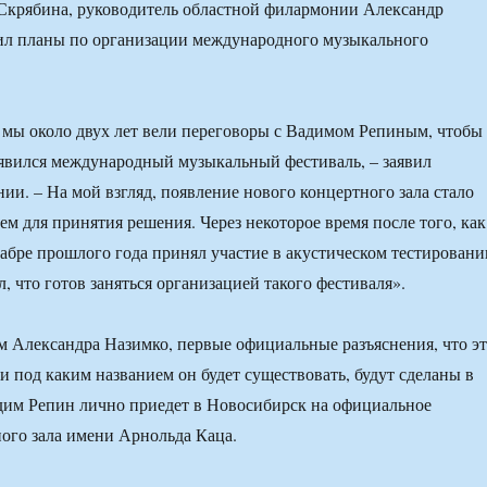
Скрябина, руководитель областной филармонии Александр
ил планы по организации международного музыкального
о мы около двух лет вели переговоры с Вадимом Репиным, чтобы
явился международный музыкальный фестиваль, – заявил
ии. – На мой взгляд, появление нового концертного зала стало
 для принятия решения. Через некоторое время после того, как
абре прошлого года принял участие в акустическом тестировани
л, что готов заняться организацией такого фестиваля».
м Александра Назимко, первые официальные разъяснения, что э
 и под каким названием он будет существовать, будут сделаны в
адим Репин лично приедет в Новосибирск на официальное
ого зала имени Арнольда Каца.