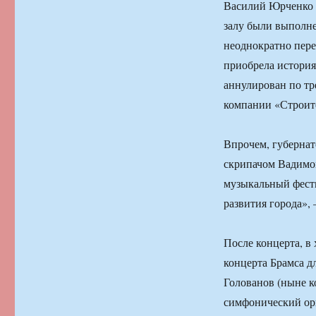
Василий Юрченко н
залу были выполнен
неоднократно пере
приобрела история
аннулирован по тр
компании «Строит
Впрочем, губернат
скрипачом Вадимо
музыкальный фести
развития города», 
После концерта, в 
концерта Брамса д
Голованов (ныне к
симфонический ор