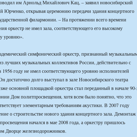
ководил им Арнольд Михайлович Кац, – заявил новосибирский
й Юрченко, открывая церемонию передачи здания концертного
сударственной филармонии. – На протяжении всего времени
ния оркестр не имел зала, соответствующего его высокому
у уровню».
адемический симфонический оркестр, признанный музыкальны
з лучших музыкальных коллективов России, действительно с
в 1956 году не имел соответствующего уровню исполнителей
 Он достаточно долго выступал в зале Новосибирского театра
озже основной площадкой оркестра стал переданный в начале 90-
нии Дом политпросвещения, хотя всем было понятно, что это
ответствует элементарным требованиям акустики. В 2007 году
ние о строительстве нового здания концертного зала. Демонтаж
просвещения начался в мае 2008 года, а оркестру пришлось
ном Дворце железнодорожников.