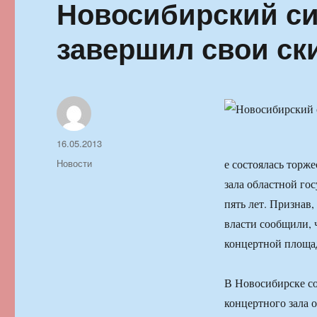
Новосибирский с
завершил свои ск
Автор
Опубликовано
16.05.2013
Рубрики
Новости
е состоялась торж
зала областной го
пять лет. Признав,
власти сообщили, 
концертной площа
В Новосибирске со
концертного зала 