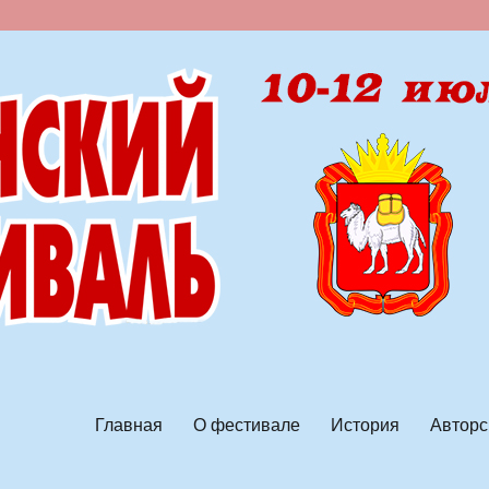
ской песни
Главная
О фестивале
История
Авторс