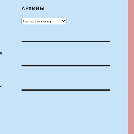
АРХИВЫ
Архивы
ми
х