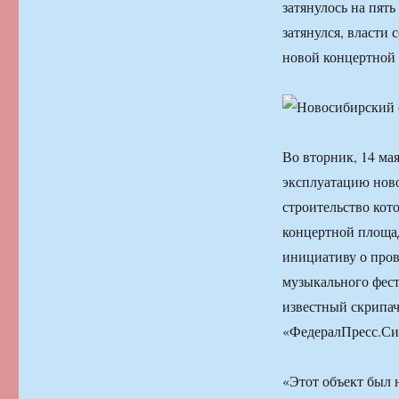
затянулось на пят
затянулся, власти
новой концертной
Во вторник, 14 ма
эксплуатацию ново
строительство кото
концертной площад
инициативу о про
музыкального фест
известный скрипач
«ФедералПресс.Си
«Этот объект был 