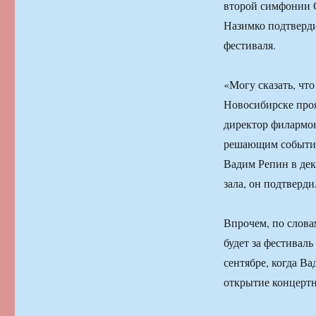
второй симфонии 
Назимко подтверд
фестиваля.
«Могу сказать, чт
Новосибирске про
директор филармон
решающим событием
Вадим Репин в дек
зала, он подтверди
Впрочем, по слова
будет за фестиваль
сентябре, когда В
открытие концертн