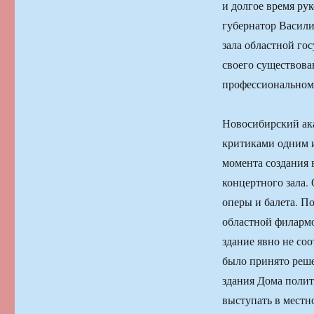
и долгое время ру
губернатор Васили
зала областной го
своего существова
профессиональном
Новосибирский ак
критиками одним и
момента создания 
концертного зала.
оперы и балета. П
областной филармо
здание явно не со
было принято реше
здания Дома полит
выступать в мест