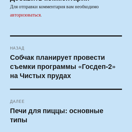
Для отправки комментария вам необходимо
авторизоваться
.
Навигация
НАЗАД
по
Собчак планирует провести
Предыдущая
съемки программы «Госдеп-2»
запись:
записям
на Чистых прудах
ДАЛЕЕ
Печи для пиццы: основные
Следующая
типы
запись: