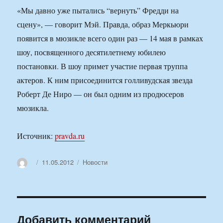
«Мы давно уже пытались “вернуть” Фредди на
сцену», — говорит Мэй. Правда, образ Меркьюри
появится в мюзикле всего один раз — 14 мая в рамках
шоу, посвященного десятилетнему юбилею
постановки. В шоу примет участие первая труппа
актеров. К ним присоединится голливудская звезда
Роберт Де Ниро — он был одним из продюсеров
мюзикла.
Источник:
pravda.ru
Автор
Опубликовано
Рубрики
11.05.2012
Новости
Добавить комментарий