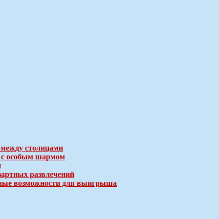
 между столицами
е с особым шармом
и
зартных развлечений
ичные возможности для выигрыша