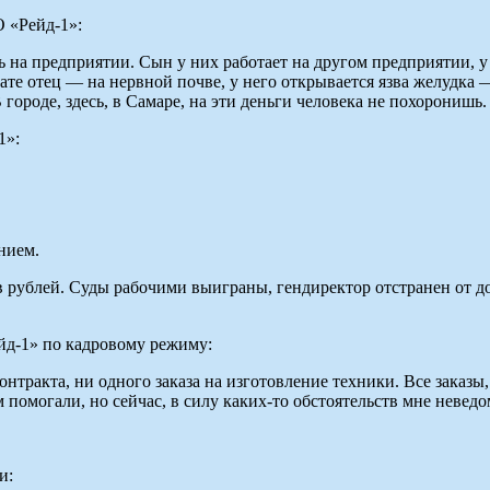
 «Рейд-1»:
ь на предприятии. Сын у них работает на другом предприятии, у 
ьтате отец — на нервной почве, у него открывается язва желудка
 городе, здесь, в Самаре, на эти деньги человека не похорониш
1»:
нием.
рублей. Суды рабочими выиграны, гендиректор отстранен от до
йд-1» по кадровому режиму:
тракта, ни одного заказа на изготовление техники. Все заказы, 
 помогали, но сейчас, в силу каких-то обстоятельств мне неведом
и: