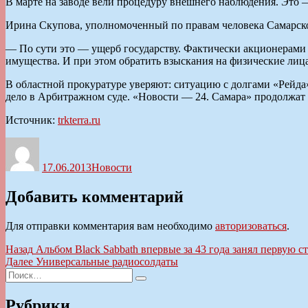
В марте на заводе вели процедуру внешнего наблюдения. Это —
Ирина Скупова, уполномоченный по правам человека Самарско
— По сути это — ущерб государству. Фактически акционерами э
имущества. И при этом обратить взыскания на физические лиц
В областной прокуратуре уверяют: ситуацию с долгами «Рейда
дело в Арбитражном суде. «Новости — 24. Самара» продолжат 
Источник:
trkterra.ru
Автор
Опубликовано
Рубрики
17.06.2013
Новости
Добавить комментарий
Для отправки комментария вам необходимо
авторизоваться
.
Навигация
Предыдущая
Назад
Альбом Black Sabbath впервые за 43 года занял первую с
запись:
Следующая
Далее
Универсальные радиосолдаты
по
Искать:
запись:
Поиск
записям
Рубрики