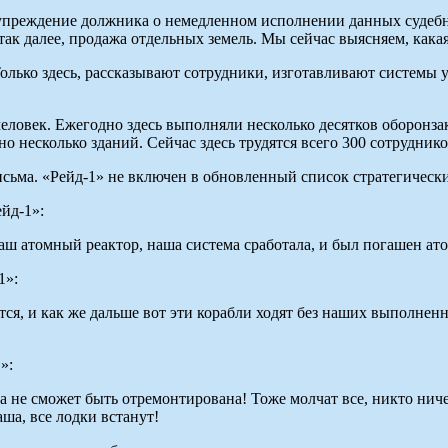
упреждение должника о немедленном исполнении данных судебн
 так далее, продажа отдельных земель. Мы сейчас выясняем, кака
лько здесь, рассказывают сотрудники, изготавливают системы 
 человек. Ежегодно здесь выполняли несколько десятков оборонз
 несколько зданий. Сейчас здесь трудятся всего 300 сотрудник
ьма. «Рейд-1» не включен в обновленный список стратегическ
йд-1»:
аш атомный реактор, наша система сработала, и был погашен ато
1»:
я, и как же дальше вот эти корабли ходят без наших выполненн
»:
ка не сможет быть отремонтирована! Тоже молчат все, никто ниче
аша, все лодки встанут!