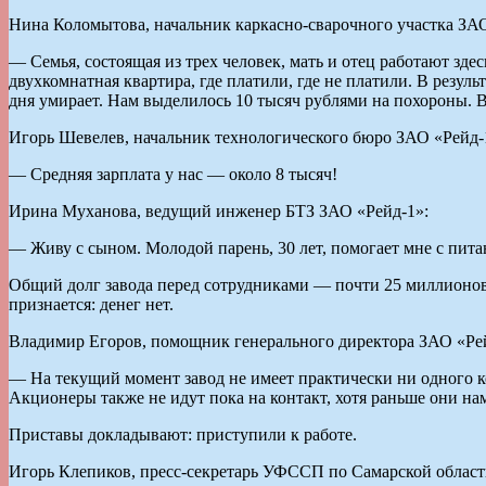
Нина Коломытова, начальник каркасно-сварочного участка ЗАО
— Семья, состоящая из трех человек, мать и отец работают здес
двухкомнатная квартира, где платили, где не платили. В резул
дня умирает. Нам выделилось 10 тысяч рублями на похороны. В
Игорь Шевелев, начальник технологического бюро ЗАО «Рейд-
— Средняя зарплата у нас — около 8 тысяч!
Ирина Муханова, ведущий инженер БТЗ ЗАО «Рейд-1»:
— Живу с сыном. Молодой парень, 30 лет, помогает мне с пита
Общий долг завода перед сотрудниками — почти 25 миллионов 
признается: денег нет.
Владимир Егоров, помощник генерального директора ЗАО «Ре
— На текущий момент завод не имеет практически ни одного кон
Акционеры также не идут пока на контакт, хотя раньше они нам
Приставы докладывают: приступили к работе.
Игорь Клепиков, пресс-секретарь УФССП по Самарской област