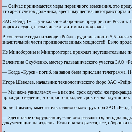
— Сейчас принимаются меры первичного взыскания, это пред
это арест счетов должника, арест имущества, автотранспорта и
ЗАО «Рейд-1» — уникальное оборонное предприятие России. То
морских судов, в том числе для атомных подлодок.
В советские годы на заводе «Рейд» трудились почти 5,5 тысяч
значительной части производственных мощностей. Было продано
Из Минобороны и Минпромторга приходят неутешительные пис
Валентина Скубченко, мастер гальванического участка ЗАО «Ре
— Когда «Курск» погиб, на завод была прислана телеграмма. Н
Игорь Шевелев, начальник технологического бюро ЗАО «Рейд-
— Мы даже удивляемся — а как же, срок службы же прекращаетс
приходят сведения, что просто продлен срок на эксплуатацию.
Борис Лямзин, заместитель главного конструктора ЗАО «Рейд-1
— Здесь такое оборудование, если оно развалится, ни одна лод
документации на изделия. Если она затеряется, все, оборонка н