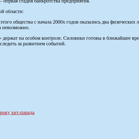
 первая стадия банкротства предприятия.
й области:
того общества с начала 2000х годов оказались два физических л
а невозможно.
» держат на особом контроле. Силовики готовы в ближайшее вре
следить за развитием событий.
троку хит-парада