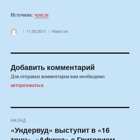
Источник:
vesti.ru
Автор
Опубликовано
Рубрики
11.03.2011
Новости
Добавить комментарий
Для отправки комментария вам необходимо
авторизоваться
.
Навигация
НАЗАД
по
«Ундервуд» выступит в «16
Предыдущая
тонн». «Афиша» с Григорием
запись: