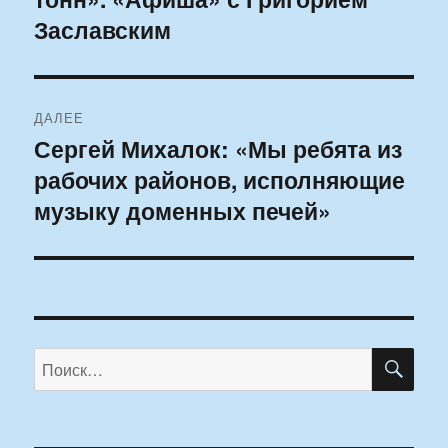
записям
Заславским
ДАЛЕЕ
Сергей Михалок: «Мы ребята из
Следующая
рабочих районов, исполняющие
запись:
музыку доменных печей»
ПО
Искать: