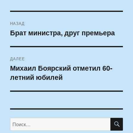
Навигация
НАЗАД
по
Брат министра, друг премьера
Предыдущая
запись:
записям
ДАЛЕЕ
Михаил Боярский отметил 60-
Следующая
летний юбилей
запись:
ПО
Искать: