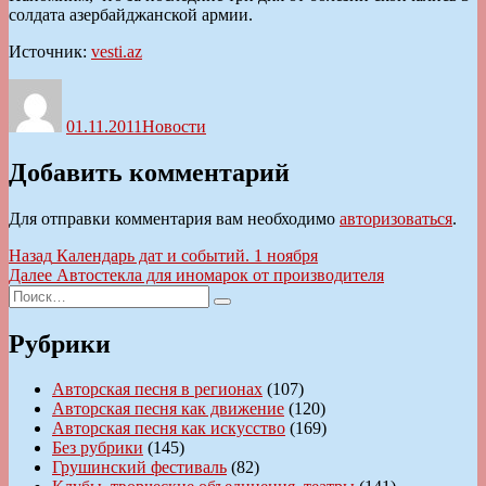
солдата азербайджанской армии.
Источник:
vesti.az
Автор
Опубликовано
Рубрики
01.11.2011
Новости
Добавить комментарий
Для отправки комментария вам необходимо
авторизоваться
.
Навигация
Предыдущая
Назад
Календарь дат и событий. 1 ноября
запись:
Следующая
Далее
Автостекла для иномарок от производителя
по
Искать:
запись:
Поиск
записям
Рубрики
Авторская песня в регионах
(107)
Авторская песня как движение
(120)
Авторская песня как искусство
(169)
Без рубрики
(145)
Грушинский фестиваль
(82)