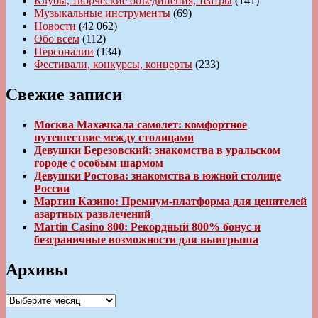
Клубы, творческие объединения, театры
(141)
Музыкальные инструменты
(69)
Новости
(42 062)
Обо всем
(112)
Персоналии
(134)
Фестивали, конкурсы, концерты
(233)
Свежие записи
Москва Махачкала самолет: комфортное
путешествие между столицами
Девушки Березовский: знакомства в уральском
городе с особым шармом
Девушки Ростова: знакомства в южной столице
России
Мартин Казино: Премиум-платформа для ценителей
азартных развлечений
Martin Casino 800: Рекордный 800% бонус и
безграничные возможности для выигрыша
Архивы
Архивы