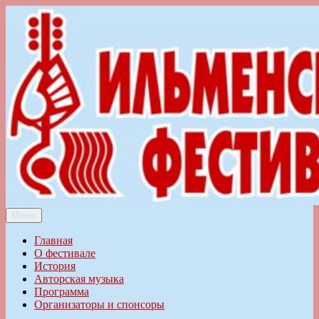
Перейти
к
содержимому
Меню
Ильменский фестиваль авторской песни
Главная
О фестивале
История
Авторская музыка
Программа
Организаторы и спонсоры