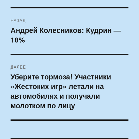
Навигация
НАЗАД
по
Андрей Колесников: Кудрин —
Предыдущая
18%
запись:
записям
ДАЛЕЕ
Уберите тормоза! Участники
Следующая
«Жестоких игр» летали на
запись:
автомобилях и получали
молотком по лицу