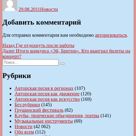
29.08.2011
Новости
Добавить комментарий
Для отправки комментария вам необходимо
авторизоваться
.
Навигация
Предыдущая
Назад
Где отдохнуть после работы
запись:
Следующая
Далее
Итоги конкурса «Эй, Бритни». Кто выиграл билеты на
по
запись:
концерт?
записям
Искать:
Поиск
Рубрики
Авторская песня в регионах
(107)
Авторская песня как движение
(120)
Авторская песня как искусство
(169)
Без рубрики
(145)
Грушинский фестиваль
(82)
Клубы, творческие объединения, театры
(141)
Музыкальные инструменты
(69)
Новости
(42 062)
Обо всем
(112)