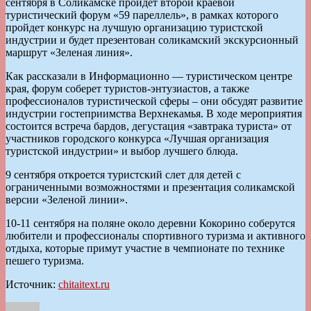
сентября в Соликамске пройдет второй краевой
туристический форум «59 пареллель», в рамках которого
пройдет конкурс на лучшую организацию туристской
индустрии и будет презентован соликамский экскурсионный
маршрут «Зеленая линия».
Как рассказали в Информационно — туристическом центре
края, форум соберет туристов-энтузиастов, а также
профессионалов туристической сферы – они обсудят развитие
индустрии гостеприимства Верхнекамья. В ходе мероприятия
состоится встреча бардов, дегустация «завтрака туриста» от
участников городского конкурса «Лучшая организация
туристской индустрии» и выбор лучшего блюда.
9 сентября откроется туристский слет для детей с
ограниченными возможностями и презентация соликамской
версии «Зеленой линии».
10-11 сентября на поляне около деревни Кокорино соберутся
любители и профессионалы спортивного туризма и активного
отдыха, которые примут участие в чемпионате по технике
пешего туризма.
Источник:
chitaitext.ru
Автор
Опубликовано
Рубрики