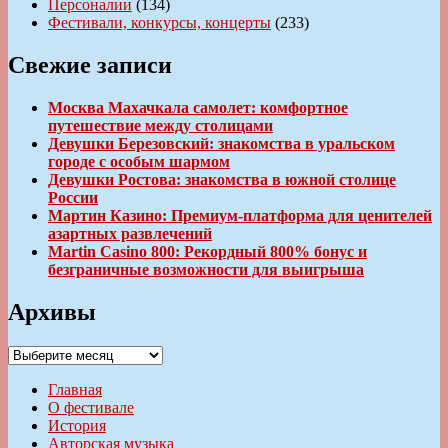
Персоналии
(134)
Фестивали, конкурсы, концерты
(233)
Свежие записи
Москва Махачкала самолет: комфортное
путешествие между столицами
Девушки Березовский: знакомства в уральском
городе с особым шармом
Девушки Ростова: знакомства в южной столице
России
Мартин Казино: Премиум-платформа для ценителей
азартных развлечений
Martin Casino 800: Рекордный 800% бонус и
безграничные возможности для выигрыша
Архивы
Архивы
Главная
О фестивале
История
Авторская музыка