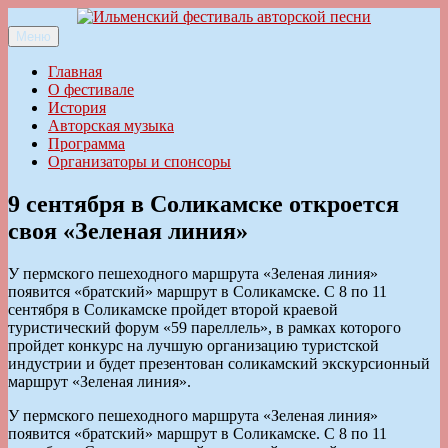
Перейти
к
Меню
Ильменский фестиваль авторской песни
содержимому
Главная
О фестивале
История
Авторская музыка
Программа
Организаторы и спонсоры
9 сентября в Соликамске откроется
своя «Зеленая линия»
У пермского пешеходного маршрута «Зеленая линия»
появится «братский» маршрут в Соликамске. С 8 по 11
сентября в Соликамске пройдет второй краевой
туристический форум «59 пареллель», в рамках которого
пройдет конкурс на лучшую организацию туристской
индустрии и будет презентован соликамский экскурсионный
маршрут «Зеленая линия».
У пермского пешеходного маршрута «Зеленая линия»
появится «братский» маршрут в Соликамске. С 8 по 11