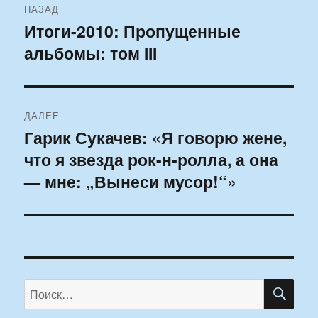
НАЗАД
по
Итоги-2010: Пропущенные
Предыдущая
альбомы: том III
запись:
записям
ДАЛЕЕ
Гарик Сукачев: «Я говорю жене,
Следующая
что я звезда рок-н-ролла, а она
запись:
— мне: „Вынеси мусор!“»
ПО
Искать: