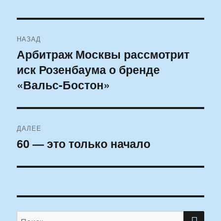
Навигация
НАЗАД
по
Арбитраж Москвы рассмотрит
Предыдущая
иск Розенбаума о бренде
запись:
записям
«Вальс-Бостон»
ДАЛЕЕ
60 — это только начало
Следующая
запись:
ПО
Искать: