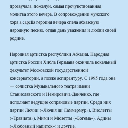
прозвучала, пожалуй, самая прочувствованная
молитва этого вечера. В сопровождении мужского
хора a capella героиня вечера спела абхазскую
народную песню, отдав дань уважения и любви своей
родине.
Народная артистка республики Абхазия, Народная
артистка России Хибла Герзмава окончила вокальный
факультет Московской государственной
консерватории, а позже аспирантуру. С 1995 года она
— солистка Музыкального театра имени
Станиславского и Немировича-Данченко, где
исполняет ведущие сопрановые партии. Среди них
партии Лючии («Лючия ди Ламмермур»), Виолетты
(«Травиата»), Мими и Мюзетты («Богема»), Адины
(«Любовный напиток») и другие.