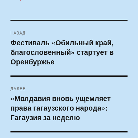
Навигация
НАЗАД
по
Фестиваль «Обильный край,
Предыдущая
благословенный» стартует в
запись:
записям
Оренбуржье
ДАЛЕЕ
«Молдавия вновь ущемляет
Следующая
права гагаузского народа»:
запись:
Гагаузия за неделю