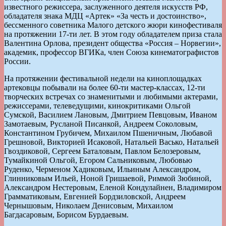
известного режиссера, заслуженного деятеля искусств РФ,
обладателя знака МДЦ «Артек» «За честь и достоинство»,
бессменного советника Малого детского жюри кинофестиваля
на протяжении 17-ти лет. В этом году обладателем приза стала
Валентина Орлова, президент общества «Россия – Норвегии»,
академик, профессор ВГИКа, член Союза кинематографистов
России.
На протяжении фестивальной недели на киноплощадках
артековцы побывали на более 60-ти мастер-классах, 12-ти
творческих встречах со знаменитыми и любимыми актерами,
режиссерами, телеведущими, кинокритиками Ольгой
Сумской, Василием Лановым, Дмитрием Певцовым, Иваном
Замотаевым, Русланой Писанкой, Андреем Соколовым,
Константином Грубичем, Михаилом Пшеничным, Любавой
Грешновой, Викторией Исаковой, Натальей Васько, Натальей
Гвоздиковой, Сергеем Баталовым, Павлом Белозеровым,
Тумайкиной Ольгой, Егором Сальниковым, Любовью
Руденко, Черменом Хадиковым, Ильиным Александром,
Глинниковым Ильей, Ноной Гришаевой, Риммой Зюбиной,
Александром Нестеровым, Еленой Кондулайнен, Владимиром
Грамматиковым, Евгенией Бордзиловской, Андреем
Чернышовым, Николаем Денисовым, Михаилом
Багдасаровым, Борисом Бурдаевым.