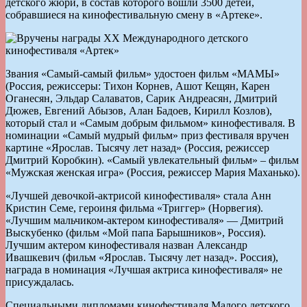
детского жюри, в состав которого вошли 3500 детей,
собравшиеся на кинофестивальную смену в «Артеке».
Звания «Самый-самый фильм» удостоен фильм «МАМЫ»
(Россия, режиссеры: Тихон Корнев, Ашот Кещян, Карен
Оганесян, Эльдар Салаватов, Сарик Андреасян, Дмитрий
Дюжев, Евгений Абызов, Алан Бадоев, Кирилл Козлов),
который стал и «Самым добрым фильмом» кинофестиваля. В
номинации «Самый мудрый фильм» приз фестиваля вручен
картине «Ярослав. Тысячу лет назад» (Россия, режиссер
Дмитрий Коробкин). «Самый увлекательный фильм» – фильм
«Мужская женская игра» (Россия, режиссер Мария Маханько).
«Лучшей девочкой-актрисой кинофестиваля» стала Анн
Кристин Семе, героиня фильма «Триггер» (Норвегия).
«Лучшим мальчиком-актером кинофестиваля» — Дмитрий
Выскубенко (фильм «Мой папа Барышников», Россия).
Лучшим актером кинофестиваля назван Александр
Ивашкевич (фильм «Ярослав. Тысячу лет назад». Россия),
награда в номинация «Лучшая актриса кинофестиваля» не
присуждалась.
Специальными дипломами кинофестиваля Малого детского