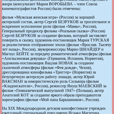
жюри (консультант Мария ВОРОБЬЕВА – член Союза
кинематографистов России) были отмечены:
фильм «Мужская женская игра» (Россия) за хороший
актерский состав, актер Сергей БЕЗРУКОВ за трогательное и
искреннее исполнение роли (фильм «Мамы», Россия),
Генеральный продюсер фильма «Реальная сказка» (Россия)
Сергей БЕЗРУКОВ за создание фильма, который заставляет
поверить в сказку, художник-постановщик Мария ТУРСКАЯ
за реалистичное отображение эпохи (фильм «Ярослав. Тысячу
лет назад», Россия), звукорежиссеры Марио ШНАЙДЕР и
Магнус БЕЙТЕ за передачу романтической атмосферы (фильм
«Апельсиновая девушка» (Германия, Испания, Норвегия),
художник-постановщик Вацлав НОВАК за создание
сказочной атмосферы (фильм «Фея дождя», Чехия),
дрессировщики кинофильма «Триггер» (Норвегия) за
безупречную актерскую работу лошади, актер Юрий
ВАКСМАН за юмористическую роль Сильвера (фильм
«Кладоискатели», Россия), режиссер Януш МАЕВСКИЙ за
фильм «Гимназический выпускной 1947» (Польша), актер
Анатолий КОТ за создание яркого образа преподавателя
хореографии (фильм «Мой папа Барышников», Россия).
На XIX Международном детском кинофестивале учрежден
ежегодный специальный приз имени Исаака Магитона,