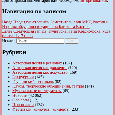
Для отправки комментария вам необходимо
авторизоваться
.
Навигация по записям
Назад
Предыдущая запись:
Заместители глав МИД России и
Израиля обсудили ситуацию на Ближнем Востоке
Далее
Следующая запись:
Культурный гид Красноярска: куда
пойти 11-17 июля
Искать:
Поиск
Рубрики
Авторская песня в регионах
(107)
Авторская песня как движение
(120)
Авторская песня как искусство
(169)
Без рубрики
(145)
Грушинский фестиваль
(82)
Клубы, творческие объединения, театры
(141)
Музыкальные инструменты
(69)
Новости
(42 062)
Обо всем
(112)
Персоналии
(134)
Фестивали, конкурсы, концерты
(233)