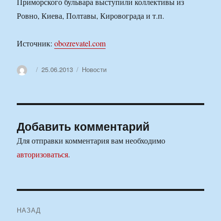
Приморского бульвара выступили коллективы из
Ровно, Киева, Полтавы, Кировограда и т.п.
Источник:
obozrevatel.com
Автор
Опубликовано
Рубрики
25.06.2013
Новости
Добавить комментарий
Для отправки комментария вам необходимо
авторизоваться
.
Навигация
НАЗАД