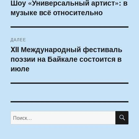
по
Шоу «Универсальный артист»: в
Предыдущая
музыке всё относительно
запись:
записям
ДАЛЕЕ
XII Международный фестиваль
Следующая
поэзии на Байкале состоится в
запись:
июле
ПО
Искать: