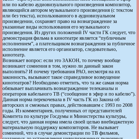
или по кабелю аудиовизуального произведения композитор,
являющийся автором музыкального произведения (с текстом
или без текста), использованного в аудиовизуальном
произведении, сохраняет право на вознаграждение за
указанные виды использования его музыкального
произведения. Из других положений IV части ГК следует, что
демонстрация фильма в кинотеатре является “публичным
исполнением”, а плательщиком вознаграждения за публичное
исполнение является его организатор, следовательно,
кинотеатр.
Возникает вопрос: если это ЗАКОН, то почему вообще
возникают сомнения в том, нужно ли данный закон
выполнять? И почему требования РАО, несмотря на их
законность, вызывают такое справедливое возмущение
кинотеатров? Необходимо отметить, что та же самая норма
обязывает выплачивать вознаграждение телеканалы и
операторов кабельного ТВ (“сообщение в эфир и по кабелю”).
Данная норма перекочевала в IV часть ГК из Закона об
авторских и смежных правах, действовавшем с 1993 по 2008
годы. Из комментариев, полученных от представителей
Комитета по культуре Госдумы и Министерства культуры,
следует, что данная норма имела своей целью внебюджетную
материальную поддержку композиторов. Не вызывает
сомнений, что в случае демонстрации по ТВ фильмов,
созданных до установления цивилизованных рыночных