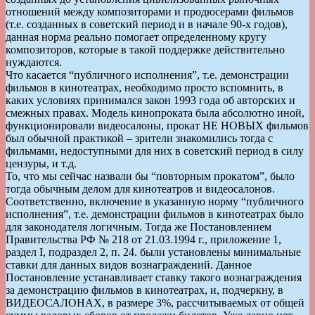
отношений между композиторами и продюсерами фильмов
(т.е. созданных в советский период и в начале 90-х годов),
данная норма реально помогает определенному кругу
композиторов, которые в такой поддержке действительно
нуждаются.
Что касается “публичного исполнения”, т.е. демонстрации
фильмов в кинотеатрах, необходимо просто вспомнить, в
каких условиях принимался закон 1993 года об авторских и
смежных правах. Модель кинопроката была абсолютно иной,
функционировали видеосалоны, прокат НЕ НОВЫХ фильмов
был обычной практикой – зрители знакомились тогда с
фильмами, недоступными для них в советский период в силу
цензуры, и т.д.
То, что мы сейчас назвали бы “повторным прокатом”, было
тогда обычным делом для кинотеатров и видеосалонов.
Соответственно, включение в указанную норму “публичного
исполнения”, т.е. демонстрации фильмов в кинотеатрах было
для законодателя логичным. Тогда же Постановлением
Правительства РФ № 218 от 21.03.1994 г., приложение 1,
раздел I, подраздел 2, п. 24. были установлены минимальные
ставки для данных видов вознаграждений. Данное
Постановление устанавливает ставку такого вознаграждения
за демонстрацию фильмов в кинотеатрах, и, подчеркну, в
ВИДЕОСАЛОНАХ, в размере 3%, рассчитываемых от общей