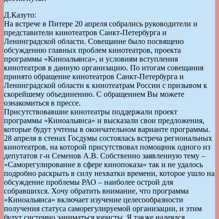
Д.Казуто:
На встрече в Питере 20 апреля собрались руководители и
представители кинотеатров Санкт-Петербурга и
Ленинградской области. Совещание было посвящено
обсуждению главных проблем кинотеатров, проекта
программы «Киноальянса», и условиям вступления
кинотеатров в данную организацию. По итогам совещания
принято обращение кинотеатров Санкт-Петербурга и
Ленинградской области к кинотеатрам России с призывом к
скорейшему объединению. С обращением Вы можете
ознакомиться в прессе.
Присутствовавшие кинотеатры поддержали проект
программы «Киноальянса» и высказали свои предложения,
которые будут учтены в окончательном варианте программы.
28 апреля в стенах Госдумы состоялась встреча региональных
кинотеатров, на которой присутствовал помощник одного из
депутатов г-н Семенов А.В. Собственно заявленную тему –
«Саморегулирование в сфере кинопоказа» так и не удалось
подробно раскрыть в силу нехватки времени, которое ушло на
обсуждение проблемы РАО – наиболее острой для
собравшихся. Хочу обратить внимание, что программа
«Киноальянса» включает изучение целесообразности
получения статуса саморегулируемой организации, и этим
будут системно заниматься юристы. Я также надеялся