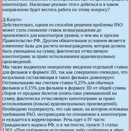
кинотеатрах. Насколько реально этого добиться и в каком
направлении будет вестись работа по этому вопросу?
Д.Казуто:
Действительно, одним из способов решения проблемы РАО
может стать снижение ставок вознаграждения до
приемлемого для кинотеатров уровня, о чем мы и просим
Правительство РФ. Другим обязательным условием является
изменение базы для расчета вознаграждения, которая должна
быть уменьшена на сумму, фактически отчисляемую
кинотеатрами за право использования аудиовизуальных
произведений.
Мы также выдвинули инициативу введения отдельной ставки
для фильмов в формате 3D, так как совершенно очевидно, что
визуальная составляющая в таких фильмах доминирует.
Оптимальными мы считаем ставки 0,25% для обычных
фильмов и 0,15% для фильмов в формате 3D от общей суммы
сборов от продажи билетов (опять-таки уменьшенной на
сумму, фактически отчисляемую кинотеатрами за право
использования (показа) аудиовизуальных произведений).
Необходимо подчеркнуть, что сам закон, на котором основаны
требования РАО, несправедлив по отношению к кинотеатрам
и нуждается в корректировке. Речь идет о IV части
Гражданского кодекса РФ, и в частности, пункте 3 статьи
1263: «При публичном исполнении либо сообщении в эфир