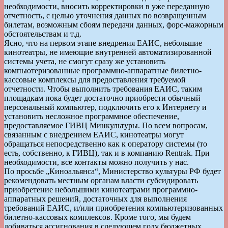
необходимости, вносить корректировки в уже переданную
отчетность, с целью уточнения данных по возвращенным
билетам, возможным сбоям передачи данных, форс-мажорным
обстоятельствам и т.д.
Ясно, что на первом этапе внедрения ЕАИС, небольшие
кинотеатры, не имеющие внутренней автоматизированной
системы учета, не смогут сразу же установить
компьютеризованные программно-аппаратные билетно-
кассовые комплексы для предоставления требуемой
отчетности. Чтобы выполнить требования ЕАИС, таким
площадкам пока будет достаточно приобрести обычный
персональный компьютер, подключить его к Интернету и
установить несложное программное обеспечение,
предоставляемое ГИВЦ Минкультуры. По всем вопросам,
связанным с внедрением ЕАИС, кинотеатры могут
обращаться непосредственно как к оператору системы (то
есть, собственно, к ГИВЦ), так и в компанию Rentrak. При
необходимости, все контакты можно получить у нас.
По просьбе „Киноальянса“, Министерство культуры РФ будет
рекомендовать местным органам власти субсидировать
приобретение небольшими кинотеатрами программно-
аппаратных решений, достаточных для выполнения
требований ЕАИС, и/или приобретения компьютеризованных
билетно-кассовых комплексов. Кроме того, мы будем
добиваться ассигнования в следующем году бюджетных