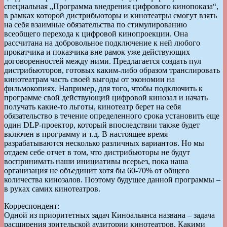
специальная „Программа внедрения цифрового кинопоказа“,
в рамках которой дистрибьюторы и кинотеатры смогут взять
на себя взаимные обязательства по стимулированию
всеобщего перехода к цифровой кинопроекции. Она
рассчитана на добровольное подключение к ней любого
прокатчика и показчика вне рамок уже действующих
договоренностей между ними. Предлагается создать пул
дистрибьюторов, готовых каким-либо образом транслировать
кинотеатрам часть своей выгоды от экономии на
фильмокопиях. Например, для того, чтобы подключить к
программе свой действующий цифровой кинозал и начать
получать какие-то льготы, кинотеатр берет на себя
обязательство в течение определенного срока установить еще
один DLP-проектор, который впоследствии также будет
включен в программу и т.д. В настоящее время
разрабатываются несколько различных вариантов. Но мы
отдаем себе отчет в том, что дистрибьюторы не будут
воспринимать наши инициативы всерьез, пока наша
организация не объединит хотя бы 60-70% от общего
количества кинозалов. Поэтому будущее данной программы –
в руках самих кинотеатров.
Корреспондент:
Одной из приоритетных задач Киноальянса названа – задача
расширения зрительской аудитории кинотеатров. Какими