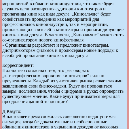
мероприятий в области киноиндустрии, что также будет
служить цели расширения аудитории кинотеатров и
пропаганды кино как вида досуга. „Киноальянс“ будет
содействовать проведению как мероприятий для
профессионалов киноиндустрии, так и мероприятий,
привлекающих зрителей в кинотеатры и пропагандирующие
кино как вид досуга. В частности, „Киноальянс“ может стать
со-организатором нового кинофестиваля.
• Организация разработает и предложит кинотеатрам,
дистрибьюторам фильмов и продюсерам новые подходы к
всеобщей пропаганде кино как вида досуга.
Корреспондент:
Полностью согласны с тем, что разговоры о
„катастрофическом воровстве кинотеатров“ сильно
преувеличены. Каждый из участников рынка решает такими
заявлениями свои бизнес-задачи. Будут ли проводиться
замеры, исследования, чтобы с цифрами в руках опровергать
существующее мнение. Какие будут приниматься меры для
преодоления данной тенденции?
Д.Казуто:
В настоящее время сложилась совершенно недопустимая
ситуация, когда бездоказательные и необоснованные
обвинения кинотеатров в укрывании доходов от кассовых