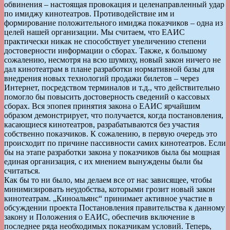
обвинения – настоящая провокация и целенаправленный удар
по имиджу кинотеатров. Противодействие им и
формирование положительного имиджа показчиков – одна из
целей нашей организации. Мы считаем, что ЕАИС
практически никак не способствует увеличению степени
достоверности информации о сборах. Также, к большому
сожалению, несмотря на всю шумиху, новый закон ничего не
дал кинотеатрам в плане разработки нормативной базы для
внедрения новых технологий продажи билетов – через
Интернет, посредством терминалов и т.д., что действительно
помогло бы повысить достоверность сведений о кассовых
сборах. Вся эпопея принятия закона о ЕАИС ярчайшим
образом демонстрирует, что получается, когда постановления,
касающиеся кинотеатров, разрабатываются без участия
собственно показчиков. К сожалению, в первую очередь это
происходит по причине пассивности самих кинотеатров. Если
бы на этапе разработки закона у показчиков была бы мощная
единая организация, с их мнением вынуждены были бы
считаться.
Как бы то ни было, мы делаем все от нас зависящее, чтобы
минимизировать неудобства, которыми грозит новый закон
кинотеатрам. „Киноальянс“ принимает активное участие в
обсуждении проекта Постановления правительства к данному
закону и Положения о ЕАИС, обеспечив включение в
последнее ряда необходимых показчикам условий. Теперь,