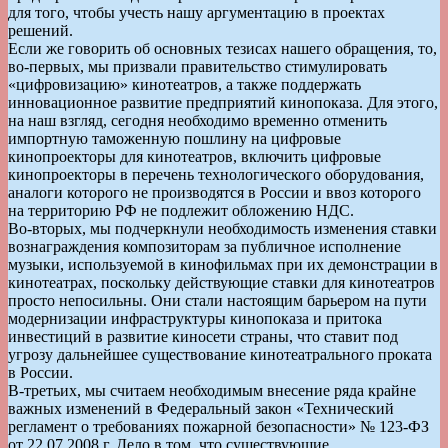
для того, чтобы учесть нашу аргументацию в проектах
решений.
Если же говорить об основных тезисах нашего обращения, то,
во-первых, мы призвали правительство стимулировать
«цифровизацию» кинотеатров, а также поддержать
инновационное развитие предприятий кинопоказа. Для этого,
на наш взгляд, сегодня необходимо временно отменить
импортную таможенную пошлину на цифровые
кинопроекторы для кинотеатров, включить цифровые
кинопроекторы в перечень технологического оборудования,
аналоги которого не производятся в России и ввоз которого
на территорию РФ не подлежит обложению НДС.
Во-вторых, мы подчеркнули необходимость изменения ставки
вознаграждения композиторам за публичное исполнение
музыки, используемой в кинофильмах при их демонстрации в
кинотеатрах, поскольку действующие ставки для кинотеатров
просто непосильны. Они стали настоящим барьером на пути
модернизации инфраструктуры кинопоказа и притока
инвестиций в развитие киносети страны, что ставит под
угрозу дальнейшее существование кинотеатрального проката
в России.
В-третьих, мы считаем необходимым внесение ряда крайне
важных изменений в Федеральный закон «Технический
регламент о требованиях пожарной безопасности» № 123-ФЗ
от 22.07.2008 г. Дело в том, что существующие