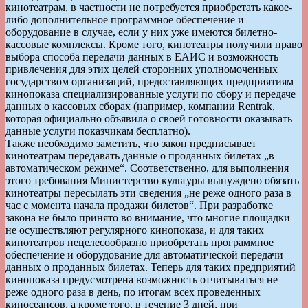
кинотеатрам, в частности не потребуется приобретать какое-
либо дополнительное программное обеспечение и
оборудование в случае, если у них уже имеются билетно-
кассовые комплексы. Кроме того, кинотеатры получили право
выбора способа передачи данных в ЕАИС и возможность
привлечения для этих целей сторонних уполномоченных
государством организаций, предоставляющих предприятиям
кинопоказа специализированные услуги по сбору и передаче
данных о кассовых сборах (например, компании Rentrak,
которая официально объявила о своей готовности оказывать
данные услуги показчикам бесплатно).
Также необходимо заметить, что закон предписывает
кинотеатрам передавать данные о проданных билетах „в
автоматическом режиме“. Соответственно, для выполнения
этого требования Министерство культуры вынуждено обязать
кинотеатры пересылать эти сведения „не реже одного раза в
час с момента начала продажи билетов“. При разработке
закона не было принято во внимание, что многие площадки
не осуществляют регулярного кинопоказа, и для таких
кинотеатров нецелесообразно приобретать программное
обеспечение и оборудование для автоматической передачи
данных о проданных билетах. Теперь для таких предприятий
кинопоказа предусмотрена возможность отчитываться не
реже одного раза в день, по итогам всех проведенных
киносеансов, а кроме того, в течение 3 дней, при