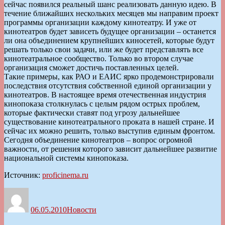
сейчас появился реальный шанс реализовать данную идею. В
течение ближайших нескольких месяцев мы направим проект
программы организации каждому кинотеатру. И уже от
кинотеатров будет зависеть будущее организации – останется
ли она объединением крупнейших киносетей, которые будут
решать только свои задачи, или же будет представлять все
кинотеатральное сообщество. Только во втором случае
организация сможет достичь поставленных целей.
Такие примеры, как РАО и ЕАИС ярко продемонстрировали
последствия отсутствия собственной единой организации у
кинотеатров. В настоящее время отечественная индустрия
кинопоказа столкнулась с целым рядом острых проблем,
которые фактически ставят под угрозу дальнейшее
существование кинотеатрального проката в нашей стране. И
сейчас их можно решить, только выступив единым фронтом.
Сегодня объединение кинотеатров – вопрос огромной
важности, от решения которого зависит дальнейшее развитие
национальной системы кинопоказа.
Источник:
proficinema.ru
Автор
Опубликовано
Рубрики
06.05.2010
Новости