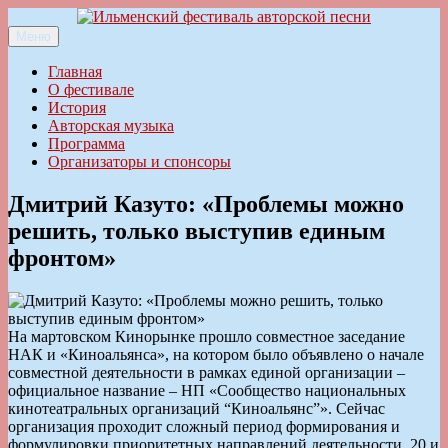
Перейти
к
Меню
Ильменский фестиваль авторской песни
содержимому
Главная
О фестивале
История
Авторская музыка
Программа
Организаторы и спонсоры
Дмитрий Казуто: «Проблемы можно
решить, только выступив единым
фронтом»
На мартовском Кинорынке прошло совместное заседание
НАК и «Киноальянса», на котором было объявлено о начале
совместной деятельности в рамках единой организации –
официальное название – НП «Сообщество национальных
кинотеатральных организаций “Киноальянс”». Сейчас
организация проходит сложный период формирования и
формулировки приоритетных направлений деятельности. 20 и