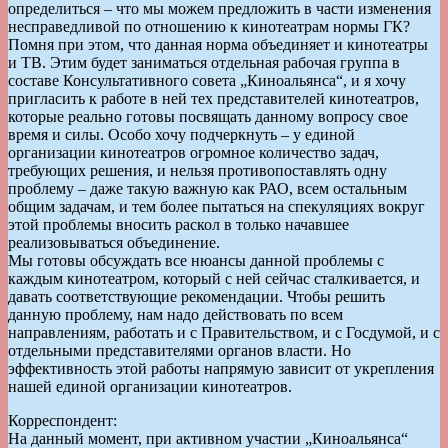
определиться – что мы можем предложить в части изменения
несправедливой по отношению к кинотеатрам нормы ГК?
Помня при этом, что данная норма объединяет и кинотеатры
и ТВ. Этим будет заниматься отдельная рабочая группа в
составе Консультативного совета „Киноальянса“, и я хочу
пригласить к работе в ней тех представителей кинотеатров,
которые реально готовы посвящать данному вопросу свое
время и силы. Особо хочу подчеркнуть – у единой
организации кинотеатров огромное количество задач,
требующих решения, и нельзя противопоставлять одну
проблему – даже такую важную как РАО, всем остальным
общим задачам, и тем более пытаться на спекуляциях вокруг
этой проблемы вносить раскол в только начавшее
реализовываться объединение.
Мы готовы обсуждать все нюансы данной проблемы с
каждым кинотеатром, который с ней сейчас сталкивается, и
давать соответствующие рекомендации. Чтобы решить
данную проблему, нам надо действовать по всем
направлениям, работать и с Правительством, и с Госдумой, и с
отдельными представителями органов власти. Но
эффективность этой работы напрямую зависит от укрепления
нашей единой организации кинотеатров.
Корреспондент:
На данный момент, при активном участии „Киноальянса“