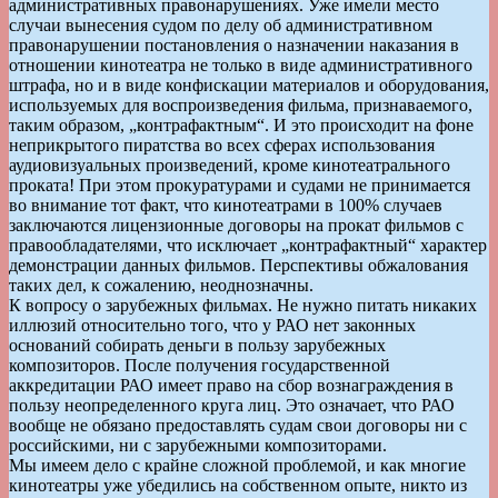
административных правонарушениях. Уже имели место
случаи вынесения судом по делу об административном
правонарушении постановления о назначении наказания в
отношении кинотеатра не только в виде административного
штрафа, но и в виде конфискации материалов и оборудования,
используемых для воспроизведения фильма, признаваемого,
таким образом, „контрафактным“. И это происходит на фоне
неприкрытого пиратства во всех сферах использования
аудиовизуальных произведений, кроме кинотеатрального
проката! При этом прокуратурами и судами не принимается
во внимание тот факт, что кинотеатрами в 100% случаев
заключаются лицензионные договоры на прокат фильмов с
правообладателями, что исключает „контрафактный“ характер
демонстрации данных фильмов. Перспективы обжалования
таких дел, к сожалению, неоднозначны.
К вопросу о зарубежных фильмах. Не нужно питать никаких
иллюзий относительно того, что у РАО нет законных
оснований собирать деньги в пользу зарубежных
композиторов. После получения государственной
аккредитации РАО имеет право на сбор вознаграждения в
пользу неопределенного круга лиц. Это означает, что РАО
вообще не обязано предоставлять судам свои договоры ни с
российскими, ни с зарубежными композиторами.
Мы имеем дело с крайне сложной проблемой, и как многие
кинотеатры уже убедились на собственном опыте, никто из