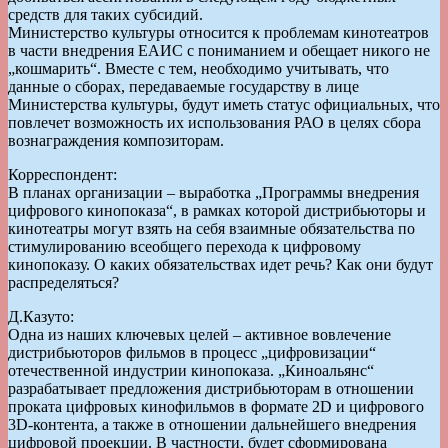
средств для таких субсидий.
Министерство культуры относится к проблемам кинотеатров
в части внедрения ЕАИС с пониманием и обещает никого не
„кошмарить“. Вместе с тем, необходимо учитывать, что
данные о сборах, передаваемые государству в лице
Министерства культуры, будут иметь статус официальных, что
повлечет возможность их использования РАО в целях сбора
вознаграждения композиторам.
Корреспондент:
В планах организации – выработка „Программы внедрения
цифрового кинопоказа“, в рамках которой дистрибьюторы и
кинотеатры могут взять на себя взаимные обязательства по
стимулированию всеобщего перехода к цифровому
кинопоказу. О каких обязательствах идет речь? Как они будут
распределяться?
Д.Казуто:
Одна из наших ключевых целей – активное вовлечение
дистрибьюторов фильмов в процесс „цифровизации“
отечественной индустрии кинопоказа. „Киноальянс“
разрабатывает предложения дистрибьюторам в отношении
проката цифровых кинофильмов в формате 2D и цифрового
3D-контента, а также в отношении дальнейшего внедрения
цифровой проекции. В частности, будет сформирована