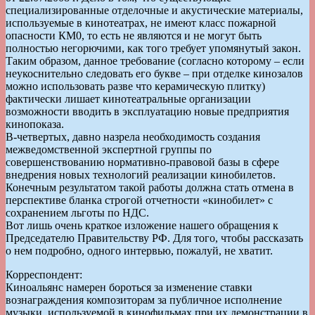
специализированные отделочные и акустические материалы,
используемые в кинотеатрах, не имеют класс пожарной
опасности КМ0, то есть не являются и не могут быть
полностью негорючими, как того требует упомянутый закон.
Таким образом, данное требование (согласно которому – если
неукоснительно следовать его букве – при отделке кинозалов
можно использовать разве что керамическую плитку)
фактически лишает кинотеатральные организации
возможности вводить в эксплуатацию новые предприятия
кинопоказа.
В-четвертых, давно назрела необходимость создания
межведомственной экспертной группы по
совершенствованию нормативно-правовой базы в сфере
внедрения новых технологий реализации кинобилетов.
Конечным результатом такой работы должна стать отмена в
перспективе бланка строгой отчетности «кинобилет» с
сохранением льготы по НДС.
Вот лишь очень краткое изложение нашего обращения к
Председателю Правительству РФ. Для того, чтобы рассказать
о нем подробно, одного интервью, пожалуй, не хватит.
Корреспондент:
Киноальянс намерен бороться за изменение ставки
вознаграждения композиторам за публичное исполнение
музыки, используемой в кинофильмах при их демонстрации в