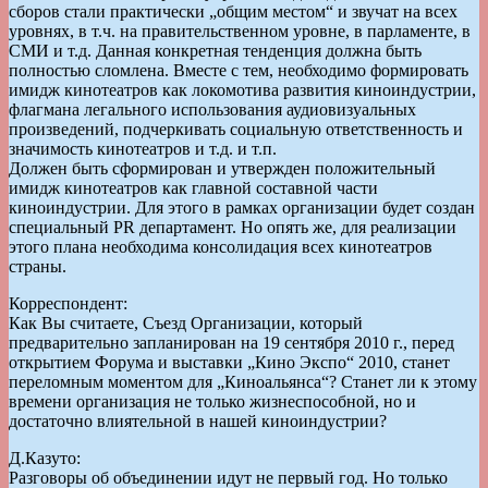
сборов стали практически „общим местом“ и звучат на всех
уровнях, в т.ч. на правительственном уровне, в парламенте, в
СМИ и т.д. Данная конкретная тенденция должна быть
полностью сломлена. Вместе с тем, необходимо формировать
имидж кинотеатров как локомотива развития киноиндустрии,
флагмана легального использования аудиовизуальных
произведений, подчеркивать социальную ответственность и
значимость кинотеатров и т.д. и т.п.
Должен быть сформирован и утвержден положительный
имидж кинотеатров как главной составной части
киноиндустрии. Для этого в рамках организации будет создан
специальный PR департамент. Но опять же, для реализации
этого плана необходима консолидация всех кинотеатров
страны.
Корреспондент:
Как Вы считаете, Съезд Организации, который
предварительно запланирован на 19 сентября 2010 г., перед
открытием Форума и выставки „Кино Экспо“ 2010, станет
переломным моментом для „Киноальянса“? Станет ли к этому
времени организация не только жизнеспособной, но и
достаточно влиятельной в нашей киноиндустрии?
Д.Казуто:
Разговоры об объединении идут не первый год. Но только