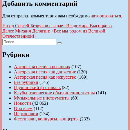
Добавить комментарий
Для отправки комментария вам необходимо
авторизоваться
.
Навигация
Предыдущая
Назад
Сергей Безруков сыграет Владимира Высоцкого
запись:
Следующая
Далее
Михаил Делягин: «Все мы родом из Великой
по
запись:
Отечественной!»
записям
Искать:
Поиск
Рубрики
Авторская песня в регионах
(107)
Авторская песня как движение
(120)
Авторская песня как искусство
(169)
Без рубрики
(145)
Грушинский фестиваль
(82)
Клубы, творческие объединения, театры
(141)
Музыкальные инструменты
(69)
Новости
(42 062)
Обо всем
(112)
Персоналии
(134)
Фестивали, конкурсы, концерты
(233)