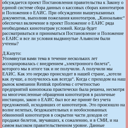
обсуждается проект Постановления правительства к Закону о
единой системе сбора данных о кассовых сборах кинотеатров
и Положения о ЕАИС. При обсуждении вышеуказанных
документов, выполняя пожелания кинотеатров, „Киноальянс“
обеспечил включение в проект Положение о ЕАИС ряда
необходимых кинотеатрам условий. Когда будет
рассматриваться и приниматься Постановление и Положение
о ЕАИС и все ли условия выдвинутые Альянсом были
учтены?
Д.Казуто:
Упомянутая вами тема в течение нескольких лет
ассоциировалась с внедрением „электронного билета“,
которого мы в итоге так и не получили. А получили мы
ЕАИС. Как это нередко происходит в нашей стране, „хотели
как лучше, а получилось как всегда“. Когда с приходом на наш
рынок компании Rentrak проблема с отчетностью
предприятий кинопоказа практически была решена, несмотря
на многочисленные обращения кинотеатров в различные
инстанции, закон о ЕАИС был все же принят без учета
предложений, исходивших от кинотеатров. Это произошло на
волне нелепых, бездоказательных и необоснованных
обвинений кинотеатров в сокрытии части доходов от
продажи билетов, звучавших, к сожалению, и в СМИ, и на
самом высоком правительственном уровне. Данные