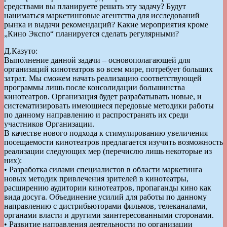
средствами вы планируете решать эту задачу? Будут
наниматься маркетинговые агентства для исследований
рынка и выдачи рекомендаций? Какие мероприятия кроме
„Кино Экспо“ планируется сделать регулярными?
Д.Казуто:
Выполнение данной задачи – основополагающей для
организаций кинотеатров во всем мире, потребует больших
затрат. Мы сможем начать реализацию соответствующей
программы лишь после консолидации большинства
кинотеатров. Организация будет разрабатывать новые, и
систематизировать имеющиеся передовые методики работы
по данному направлению и распространять их среди
участников Организации.
В качестве нового подхода к стимулированию увеличения
посещаемости кинотеатров предлагается изучить возможность
реализации следующих мер (перечислю лишь некоторые из
них):
• Разработка силами специалистов в области маркетинга
новых методик привлечения зрителей в кинотеатры,
расширению аудитории кинотеатров, пропаганды кино как
вида досуга. Объединение усилий для работы по данному
направлению с дистрибьюторами фильмов, телеканалами,
органами власти и другими заинтересованными сторонами.
• Развитие направления деятельности по организации