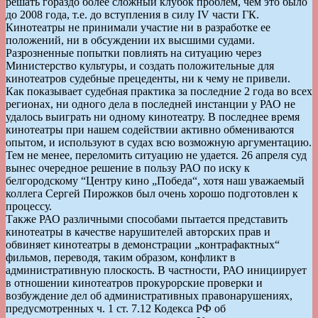
решать гораздо более сложный клубок проблем, чем это было
до 2008 года, т.е. до вступления в силу IV части ГК.
Кинотеатры не принимали участие ни в разработке ее
положений, ни в обсуждении их высшими судами.
Разрозненные попытки повлиять на ситуацию через
Министерство культуры, и создать положительные для
кинотеатров судебные прецеденты, ни к чему не привели.
Как показывает судебная практика за последние 2 года во всех
регионах, ни одного дела в последней инстанции у РАО не
удалось выиграть ни одному кинотеатру. В последнее время
кинотеатры при нашем содействии активно обмениваются
опытом, и используют в судах всю возможную аргументацию.
Тем не менее, переломить ситуацию не удается. 26 апреля суд
вынес очередное решение в пользу РАО по иску к
белгородскому “Центру кино „Победа“, хотя наш уважаемый
коллега Сергей Пирожков был очень хорошо подготовлен к
процессу.
Также РАО различными способами пытается представить
кинотеатры в качестве нарушителей авторских прав и
обвиняет кинотеатры в демонстрации „контрафактных“
фильмов, переводя, таким образом, конфликт в
административную плоскость. В частности, РАО инициирует
в отношении кинотеатров прокурорские проверки и
возбуждение дел об административных правонарушениях,
предусмотренных ч. 1 ст. 7.12 Кодекса РФ об