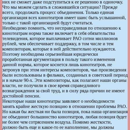
них не сможет даже подступиться к ее решению в одиночку.
Что мы можем сделать в сложившейся ситуации? Прежде
всего, продолжать процесс объединения. Только единая
организация всех кинотеатров имеет шанс быть услышанной,
только с такой организацией будут считаться.
Необходимо помнить, что несправедливая по отношению к
кинотеатрам норма также включает в себя обязательства
телевидения, которое выплачивает РАО сотни миллионов
рублей, чем обеспечивает поддержку, в том числе и тем
композиторам, которые в ней действительно нуждаются.
Поэтому необходима серьезнейшая юридически
проработанная аргументация в пользу такого изменения
данной нормы, которое коснется лишь кинотеатров, не
затронув при этом интересы композиторов, чьи произведения
были использованы в фильмах, созданных в советский период
и в начале 90-х. Эти композиторы, как полагают наши органы
власти, не получили в свое время справедливого
вознаграждения за свой труд, и в силу ряда причин не имеют
достойной пенсии.
Некоторые наши кинотеатры заявляют о необходимости
занять крайне жесткую позицию в отношении проблемы РАО.
Но какая бы жесткая ни была позиция, пока наша организация
не объединит большинство кинотеатров, любая позиция будет
не более чем сотрясением воздуха. Помимо жесткости,
должно быть еще и какое-то ее наполнение, мы должны