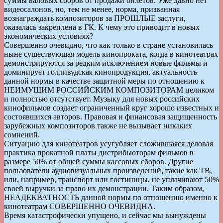
суммы валовых сборов от продажи билетов. Уже давно нет
видеосалонов, но, тем не менее, норма, призванная
вознаграждать композиторов за ПРОШЛЫЕ заслуги,
оказалась закреплена в ГК. К чему это приводит в новых
экономических условиях?
Совершенно очевидно, что как только в стране установилась
ныне существующая модель кинопроката, когда в кинотеатрах
демонстрируются за редким исключением новые фильмы и
доминирует голливудская кинопродукция, актуальность
данной нормы в качестве защитной меры по отношению к
НЕИМУЩИМ РОССИЙСКИМ КОМПОЗИТОРАМ целиком
и полностью отсутствует. Музыку для новых российских
кинофильмов создает ограниченный круг хорошо известных и
состоявшихся авторов. Правовая и финансовая защищенность
зарубежных композиторов также не вызывает никаких
сомнений.
Ситуацию для кинотеатров усугубляет сложившаяся деловая
практика прокатной платы дистрибьюторам фильмов в
размере 50% от общей суммы кассовых сборов. Другие
пользователи аудиовизуальных произведений, такие как ТВ,
или, например, транспорт или гостиницы, не уплачивают 50%
своей выручки за право их демонстрации. Таким образом,
НЕАДЕКВАТНОСТЬ данной нормы по отношению именно к
кинотеатрам СОВЕРШЕННО ОЧЕВИДНА.
Время катастрофически упущено, и сейчас мы вынуждены