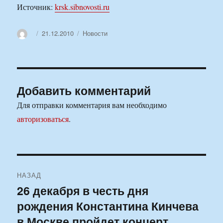
Источник:
krsk.sibnovosti.ru
Автор
Опубликовано
Рубрики
21.12.2010
Новости
Добавить комментарий
Для отправки комментария вам необходимо
авторизоваться
.
Навигация
НАЗАД
по
26 декабря в честь дня
Предыдущая
рождения Константина Кинчева
запись:
записям
в Москве пройдет концерт