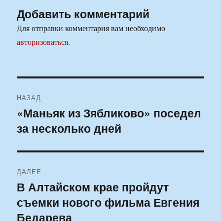
Добавить комментарий
Для отправки комментария вам необходимо
авторизоваться
.
Навигация
НАЗАД
по
«Маньяк из Зябликово» поседел
Предыдущая
за несколько дней
запись:
записям
ДАЛЕЕ
В Алтайском крае пройдут
Следующая
съемки нового фильма Евгения
запись:
Бедарева