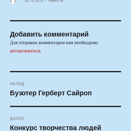
30.10.2012
Новости
Добавить комментарий
Для отправки комментария вам необходимо
авторизоваться
.
Навигация
НАЗАД
по
Бузотер Герберт Сайроп
Предыдущая
запись:
записям
ДАЛЕЕ
Конкурс творчества людей
Следующая