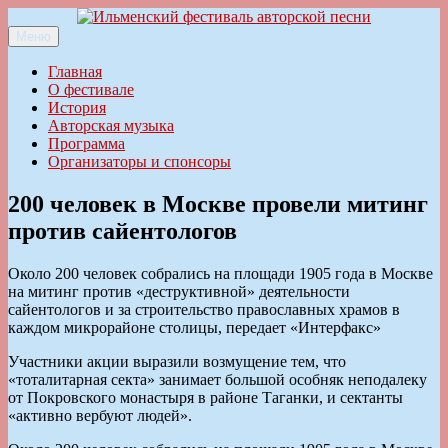
Перейти
к
Меню
Ильменский фестиваль авторской песни
содержимому
Главная
О фестивале
История
Авторская музыка
Программа
Организаторы и спонсоры
200 человек в Москве провели митинг
против сайентологов
Около 200 человек собрались на площади 1905 года в Москве
на митинг против «деструктивной» деятельности
сайентологов и за строительство православных храмов в
каждом микрорайоне столицы, передает «Интерфакс»
Участники акции выразили возмущение тем, что
«тоталитарная секта» занимает большой особняк неподалеку
от Покровского монастыря в районе Таганки, и сектанты
«активно вербуют людей».