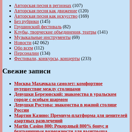
Авторская песня в регионах
(107)
Авторская песня как движение
(120)
Авторская песня как искусство
(169)
Без рубрики
(145)
Грушинский фестиваль
(82)
Клубы, творческие объединения, театры
(141)
Музыкальные инструменты
(69)
Новости
(42 062)
Обо всем
(112)
Персоналии
(134)
Фестивали, конкурсы, концерты
(233)
Свежие записи
Москва Махачкала самолет: комфортное
путешествие между столицами
Девушки Березовский: знакомства в уральском
городе с особым шармом
Девушки Ростова: знакомства в южной столице
России
Мартин Казино: Премиум-платформа для ценителей
азартных развлечений
Martin Casino 800: Рекордный 800% бонус и
безграничные возможности для выигрыша