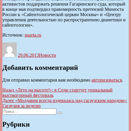
активистов поддержать решения Гагаринского суда, который
в конце мая подтвердил правомерность претензий Минюста
России к «Сайентологической церкви Москвы» и «Центру
управления деятельностью по распространению дианетики и
сайентологии».
Источник:
gazeta.ru
Автор
Опубликовано
Рубрики
29.06.2013
Новости
Добавить комментарий
Для отправки комментария вам необходимо
авторизоваться
.
Навигация
Предыдущая
Назад
«Лето на высоте!»: в Сочи стартует уникальный
запись:
высокогорный фестиваль
по
Следующая
Далее
«Молдавия всегда издевалась над гагаузским народом»:
записям
запись:
Гагаузия за неделю
Искать:
Поиск
Рубрики