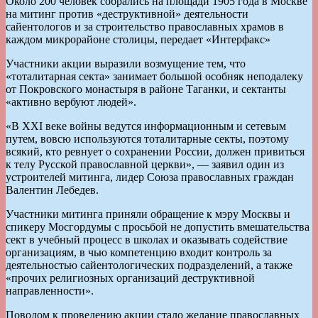
Около 200 человек собрались на площади 1905 года в Москве
на митинг против «деструктивной» деятельности
сайентологов и за строительство православных храмов в
каждом микрорайоне столицы, передает «Интерфакс»
Участники акции выразили возмущение тем, что
«тоталитарная секта» занимает большой особняк неподалеку
от Покровского монастыря в районе Таганки, и сектанты
«активно вербуют людей».
«В XXI веке войны ведутся информационным и сетевым
путем, вовсю используются тоталитарные секты, поэтому
всякий, кто ревнует о сохранении России, должен привиться
к телу Русской православной церкви», — заявил один из
устроителей митинга, лидер Союза православных граждан
Валентин Лебедев.
Участники митинга приняли обращение к мэру Москвы и
спикеру Мосгордумы с просьбой не допустить вмешательства
сект в учебный процесс в школах и оказывать содействие
организациям, в чью компетенцию входит контроль за
деятельностью сайентологических подразделений, а также
«прочих религиозных организаций деструктивной
направленности».
Поводом к проведению акции стало желание православных