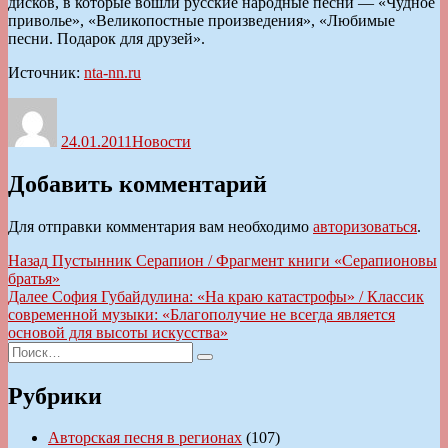
дисков, в которые вошли русские народные песни — «Чудное
приволье», «Великопостные произведения», «Любимые
песни. Подарок для друзей».
Источник:
nta-nn.ru
Автор
Опубликовано
Рубрики
24.01.2011
Новости
Добавить комментарий
Для отправки комментария вам необходимо
авторизоваться
.
Навигация
Предыдущая
Назад
Пустынник Серапион / Фрагмент книги «Серапионовы
запись:
братья»
по
Следующая
Далее
София Губайдулина: «На краю катастрофы» / Классик
записям
запись:
современной музыки: «Благополучие не всегда является
основой для высоты искусства»
Искать:
Поиск
Рубрики
Авторская песня в регионах
(107)