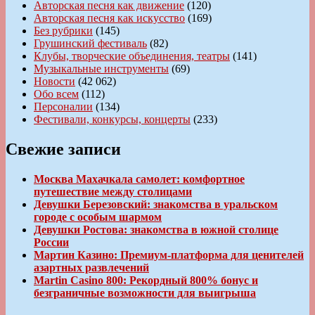
Авторская песня как движение
(120)
Авторская песня как искусство
(169)
Без рубрики
(145)
Грушинский фестиваль
(82)
Клубы, творческие объединения, театры
(141)
Музыкальные инструменты
(69)
Новости
(42 062)
Обо всем
(112)
Персоналии
(134)
Фестивали, конкурсы, концерты
(233)
Свежие записи
Москва Махачкала самолет: комфортное
путешествие между столицами
Девушки Березовский: знакомства в уральском
городе с особым шармом
Девушки Ростова: знакомства в южной столице
России
Мартин Казино: Премиум-платформа для ценителей
азартных развлечений
Martin Casino 800: Рекордный 800% бонус и
безграничные возможности для выигрыша