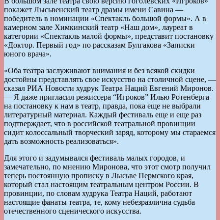
В большом зале театра свою версию гоголевских «Игроков»
покажет Лысьвенский театр драмы имени Савина —
победитель в номинации «Спектакль большой формы». А в
камерном зале Химкинский театр «Наш дом», лауреат в
категории «Спектакль малой формы», представит постановку
«Доктор. Первый год» по рассказам Булгакова «Записки
юного врача».
«Оба театра заслуживают внимания и без всякой скидки
достойны представлять свое искусство на столичной сцене, —
сказал РИА Новости худрук Театра Наций Евгений Миронов.
— Я даже пригласил режиссера “Игроков” Илью Ротенберга
на постановку к нам в театр, правда, пока еще не выбрали
литературный материал. Каждый фестиваль еще и еще раз
подтверждает, что в российской театральной провинции
сидит колоссальный творческий заряд, которому мы стараемся
дать возможность реализоваться».
Для этого и задумывался фестиваль малых городов, и
замечательно, по мнению Миронова, что этот смотр получил
теперь постоянную прописку в Лысьве Пермского края,
который стал настоящим театральным центром России. В
провинции, по словам худрука Театра Наций, работают
настоящие фанаты театра, те, кому небезразлична судьба
отечественного сценического искусства.