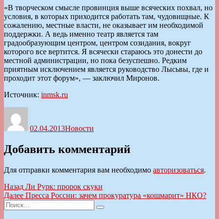
«В творческом смысле провинция выше всяческих похвал, но
условия, в которых приходится работать там, чудовищные. К
сожалению, местные власти, не оказывает им необходимой
поддержки. А ведь именно театр является там
градообразующим центром, центром созидания, вокруг
которого все вертится. Я всячески стараюсь это донести до
местной администрации, но пока безуспешно. Редким
приятным исключением является руководство Лысьвы, где и
проходит этот форум», — заключил Миронов.
Источник:
inmsk.ru
Автор
Опубликовано
Рубрики
02.04.2013
Новости
Добавить комментарий
Для отправки комментария вам необходимо
авторизоваться
.
Навигация
Предыдущая
Назад
Ли Рурк: пророк скуки
запись:
Следующая
Далее
Пресса России: зачем прокуратура «кошмарит» НКО?
по
Искать:
запись:
Поиск
записям