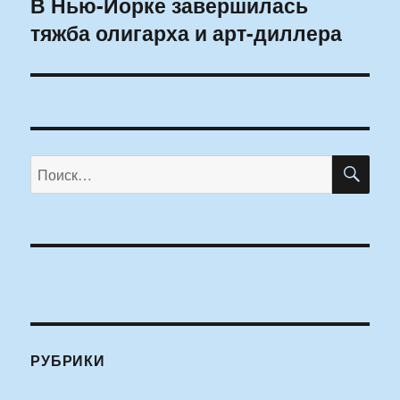
В Нью-Йорке завершилась
Следующая
тяжба олигарха и арт-диллера
запись:
ПО
Искать:
РУБРИКИ