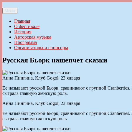
Перейти
к
Меню
Ильменский фестиваль авторской песни
содержимому
Главная
О фестивале
История
Авторская музыка
Программа
Организаторы и спонсоры
Русская Бьорк нашепчет сказки
Анна Пингина, Клуб Gogol, 23 января
Ее называют русской Бьорк, сравнивают с группой Cranberries
сыграла главную женскую роль.
Анна Пингина, Клуб Gogol, 23 января
Ее называют русской Бьорк, сравнивают с группой Cranberries
сыграла главную женскую роль.