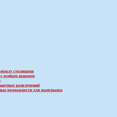
 между столицами
е с особым шармом
и
зартных развлечений
ичные возможности для выигрыша