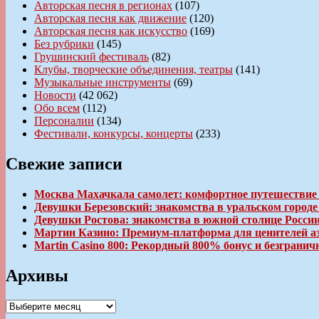
Авторская песня в регионах
(107)
Авторская песня как движение
(120)
Авторская песня как искусство
(169)
Без рубрики
(145)
Грушинский фестиваль
(82)
Клубы, творческие объединения, театры
(141)
Музыкальные инструменты
(69)
Новости
(42 062)
Обо всем
(112)
Персоналии
(134)
Фестивали, конкурсы, концерты
(233)
Свежие записи
Москва Махачкала самолет: комфортное путешествие
Девушки Березовский: знакомства в уральском город
Девушки Ростова: знакомства в южной столице Росси
Мартин Казино: Премиум-платформа для ценителей а
Martin Casino 800: Рекордный 800% бонус и безгран
Архивы
Архивы