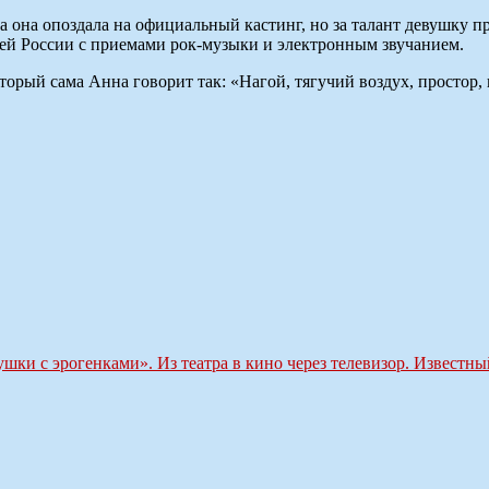
 она опоздала на официальный кастинг, но за талант девушку п
ей России с приемами рок-музыки и электронным звучанием.
рый сама Анна говорит так: «Нагой, тягучий воздух, простор, г
ки с эрогенками». Из театра в кино через телевизор. Известный 