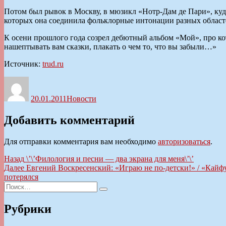
Потом был рывок в Москву, в мюзикл «Нотр-Дам де Пари», куда
которых она соединила фольклорные интонации разных област
К осени прошлого года созрел дебютный альбом «Мой», про кото
нашептывать вам сказки, плакать о чем то, что вы забыли…»
Источник:
trud.ru
Автор
Опубликовано
Рубрики
20.01.2011
Новости
Добавить комментарий
Для отправки комментария вам необходимо
авторизоваться
.
Навигация
Предыдущая
Назад
\’\’Филология и песни — два экрана для меня\’\’
запись:
Следующая
Далее
Евгений Воскресенский: «Играю не по-детски!» / «Кайфуш
по
запись:
потерялся
записям
Искать:
Поиск
Рубрики