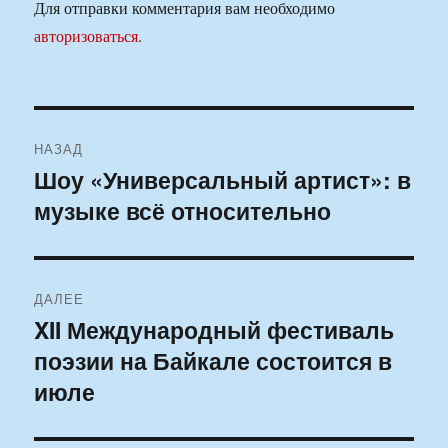
Для отправки комментария вам необходимо
авторизоваться
.
Навигация
НАЗАД
по
Шоу «Универсальный артист»: в
Предыдущая
музыке всё относительно
запись:
записям
ДАЛЕЕ
XII Международный фестиваль
Следующая
поэзии на Байкале состоится в
запись:
июле