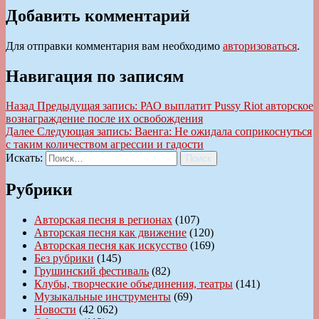
Добавить комментарий
Для отправки комментария вам необходимо
авторизоваться
.
Навигация по записям
Назад
Предыдущая запись:
РАО выплатит Pussy Riot авторское
вознаграждение после их освобождения
Далее
Следующая запись:
Ваенга: Не ожидала соприкоснуться
с таким количеством агрессии и гадости
Искать:
Поиск
Рубрики
Авторская песня в регионах
(107)
Авторская песня как движение
(120)
Авторская песня как искусство
(169)
Без рубрики
(145)
Грушинский фестиваль
(82)
Клубы, творческие объединения, театры
(141)
Музыкальные инструменты
(69)
Новости
(42 062)