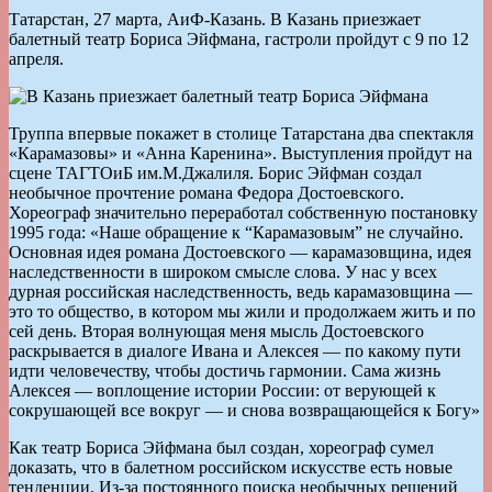
Татарстан, 27 марта, АиФ-Казань. В Казань приезжает
балетный театр Бориса Эйфмана, гастроли пройдут с 9 по 12
апреля.
Труппа впервые покажет в столице Татарстана два спектакля
«Карамазовы» и «Анна Каренина». Выступления пройдут на
сцене ТАГТОиБ им.М.Джалиля. Борис Эйфман создал
необычное прочтение романа Федора Достоевского.
Хореограф значительно переработал собственную постановку
1995 года: «Наше обращение к “Карамазовым” не случайно.
Основная идея романа Достоевского — карамазовщина, идея
наследственности в широком смысле слова. У нас у всех
дурная российская наследственность, ведь карамазовщина —
это то общество, в котором мы жили и продолжаем жить и по
сей день. Вторая волнующая меня мысль Достоевского
раскрывается в диалоге Ивана и Алексея — по какому пути
идти человечеству, чтобы достичь гармонии. Сама жизнь
Алексея — воплощение истории России: от верующей к
сокрушающей все вокруг — и снова возвращающейся к Богу»
Как театр Бориса Эйфмана был создан, хореограф сумел
доказать, что в балетном российском искусстве есть новые
тенденции. Из-за постоянного поиска необычных решений