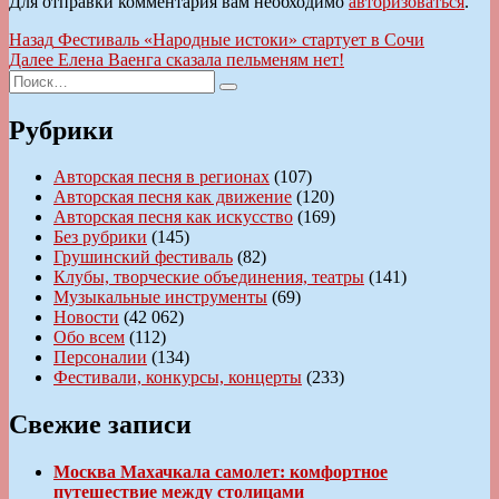
Для отправки комментария вам необходимо
авторизоваться
.
Навигация
Предыдущая
Назад
Фестиваль «Народные истоки» стартует в Сочи
запись:
Следующая
Далее
Елена Ваенга сказала пельменям нет!
по
Искать:
запись:
Поиск
записям
Рубрики
Авторская песня в регионах
(107)
Авторская песня как движение
(120)
Авторская песня как искусство
(169)
Без рубрики
(145)
Грушинский фестиваль
(82)
Клубы, творческие объединения, театры
(141)
Музыкальные инструменты
(69)
Новости
(42 062)
Обо всем
(112)
Персоналии
(134)
Фестивали, конкурсы, концерты
(233)
Свежие записи
Москва Махачкала самолет: комфортное
путешествие между столицами