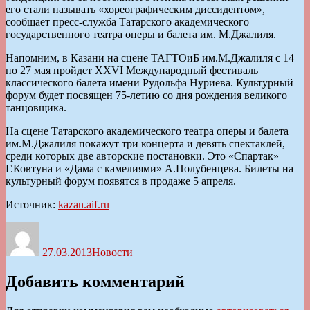
его стали называть «хореографическим диссидентом»,
сообщает пресс-служба Татарского академического
государственного театра оперы и балета им. М.Джалиля.
Напомним, в Казани на сцене ТАГТОиБ им.М.Джалиля с 14
по 27 мая пройдет XXVI Международный фестиваль
классического балета имени Рудольфа Нуриева. Культурный
форум будет посвящен 75-летию со дня рождения великого
танцовщика.
На сцене Татарского академического театра оперы и балета
им.М.Джалиля покажут три концерта и девять спектаклей,
среди которых две авторские постановки. Это «Спартак»
Г.Ковтуна и «Дама с камелиями» А.Полубенцева. Билеты на
культурный форум появятся в продаже 5 апреля.
Источник:
kazan.aif.ru
Автор
Опубликовано
Рубрики
27.03.2013
Новости
Добавить комментарий