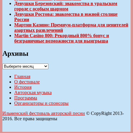
Девушки Березовский: знакомства в уральском
городе с особым шармом
Девушки Ростова: знакомства в южной столице
России
Мартин Казино: Премиум-платформа для ценителей
азартных развлечений
Martin Casino 800: Рекордный 800% бонус и
безграничные возможности для выигрыша
Архивы
Архивы
Главная
О фестивале
История
Авторская музыка
Программа
Организаторы и спонсоры
Ильменский фестиваль авторской песни
© CopyRight 2013-
2016. Все права защищены