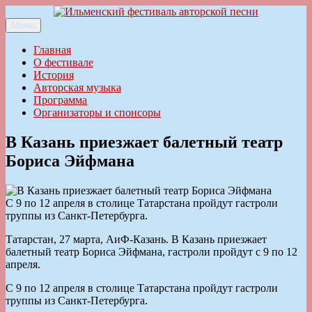
Перейти
к
Меню
Ильменский фестиваль авторской песни
содержимому
Главная
О фестивале
История
Авторская музыка
Программа
Организаторы и спонсоры
В Казань приезжает балетный театр
Бориса Эйфмана
С 9 по 12 апреля в столице Татарстана пройдут гастроли
труппы из Санкт-Петербурга.
Татарстан, 27 марта, АиФ-Казань. В Казань приезжает
балетный театр Бориса Эйфмана, гастроли пройдут с 9 по 12
апреля.
С 9 по 12 апреля в столице Татарстана пройдут гастроли
труппы из Санкт-Петербурга.