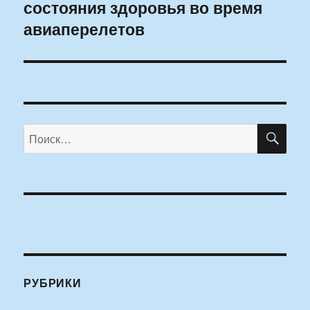
состояния здоровья во время
запись:
авиаперелетов
ПО
Искать:
РУБРИКИ