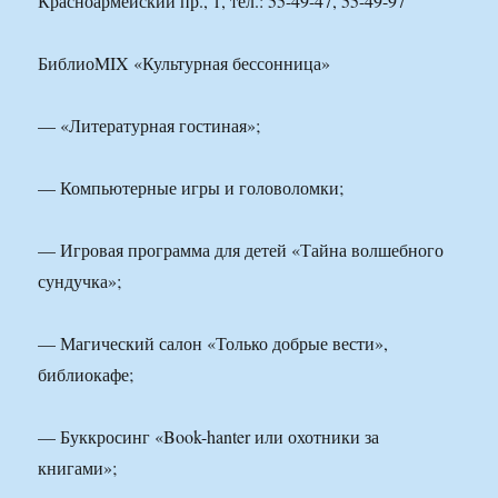
Красноармейский пр., 1, тел.: 55-49-47, 55-49-97
БиблиоMIX «Культурная бессонница»
— «Литературная гостиная»;
— Компьютерные игры и головоломки;
— Игровая программа для детей «Тайна волшебного
сундучка»;
— Магический салон «Только добрые вести»,
библиокафе;
— Буккросинг «Book-hanter или охотники за
книгами»;