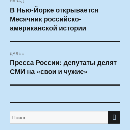
НАЗАД
по
В Нью-Йорке открывается
Предыдущая
Месячник российско-
запись:
записям
американской истории
ДАЛЕЕ
Пресса России: депутаты делят
Следующая
СМИ на «свои и чужие»
запись:
ПО
Искать: