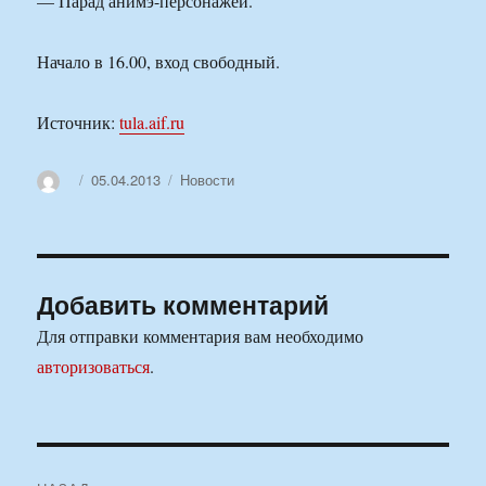
— Парад анимэ-персонажей.
Начало в 16.00, вход свободный.
Источник:
tula.aif.ru
Автор
Опубликовано
Рубрики
05.04.2013
Новости
Добавить комментарий
Для отправки комментария вам необходимо
авторизоваться
.
Навигация