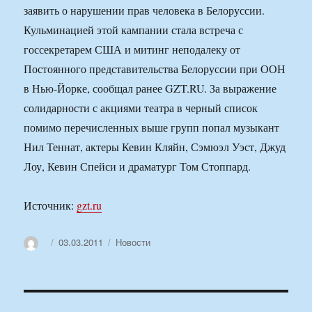
заявить о нарушении прав человека в Белоруссии.
Кульминацией этой кампании стала встреча с
госсекретарем США и митинг неподалеку от
Постоянного представительства Белоруссии при ООН
в Нью-Йорке, сообщал ранее GZT.RU. За выражение
солидарности с акциями театра в черный список
помимо перечисленных выше групп попал музыкант
Нил Теннат, актеры Кевин Кляйн, Сэмюэл Уэст, Джуд
Лоу, Кевин Спейси и драматург Том Стоппард.
Источник:
gzt.ru
Автор
Опубликовано
Рубрики
03.03.2011
Новости