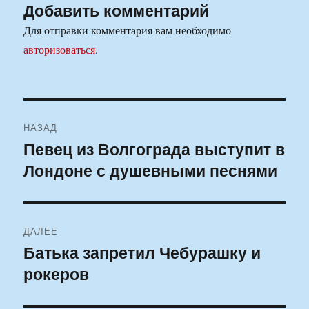
Добавить комментарий
Для отправки комментария вам необходимо
авторизоваться
.
Навигация
НАЗАД
по
Певец из Волгограда выступит в
Предыдущая
Лондоне с душевными песнями
запись:
записям
ДАЛЕЕ
Батька запретил Чебурашку и
Следующая
рокеров
запись: