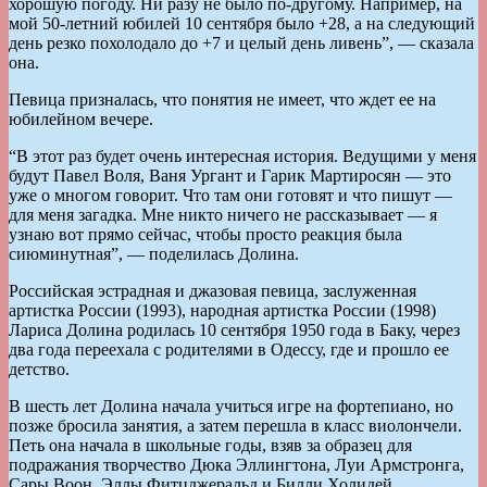
хорошую погоду. Ни разу не было по-другому. Например, на
мой 50-летний юбилей 10 сентября было +28, а на следующий
день резко похолодало до +7 и целый день ливень”, — сказала
она.
Певица призналась, что понятия не имеет, что ждет ее на
юбилейном вечере.
“В этот раз будет очень интересная история. Ведущими у меня
будут Павел Воля, Ваня Ургант и Гарик Мартиросян — это
уже о многом говорит. Что там они готовят и что пишут —
для меня загадка. Мне никто ничего не рассказывает — я
узнаю вот прямо сейчас, чтобы просто реакция была
сиюминутная”, — поделилась Долина.
Российская эстрадная и джазовая певица, заслуженная
артистка России (1993), народная артистка России (1998)
Лариса Долина родилась 10 сентября 1950 года в Баку, через
два года переехала с родителями в Одессу, где и прошло ее
детство.
В шесть лет Долина начала учиться игре на фортепиано, но
позже бросила занятия, а затем перешла в класс виолончели.
Петь она начала в школьные годы, взяв за образец для
подражания творчество Дюка Эллингтона, Луи Армстронга,
Сары Воон, Эллы Фитцджеральд и Билли Холидей.