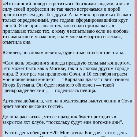
«Это лишний повод встретиться с близкими людьми, а мы в
силу своей профессии не так часто встречаемся и порой
просто скучаем друг без друга. А на моих праздниках бывает
только определенный, уже годами сформировавшийся круг
гостей. Я не приглашаю тех, кого надо приглашать, я
приглашаю только тех, к кому я испытываю если не любовь,
то симпатию и уважение, с кем мне комфортно и легко», —
отметила она.
Юбилей, по словам певицы, будет отмечаться в три этапа.
«Сам день рождения я иногда праздную сольным концертом.
Это может быть как в Москве, так и в любом другом городе
мира. В этот раз мы предпочли Сочи, и 10 сентября играем
мой юбилейный концерт — “Карнавал джаза” с Биг-бэндом
Игоря Бутмана. Он будет немного обновлен — такой
“деньрожденческий”, — поделилась певица.
Артистка добавила, что на предстоящем выступлении в Сочи
будет много высоких гостей.
Долина рассказала, что ее праздник будет проходить в
закрытом яхт-клубе, “поскольку будут еще погожие дни”.
“В этот день обещают +20. Мне всегда Бог дает в этот день