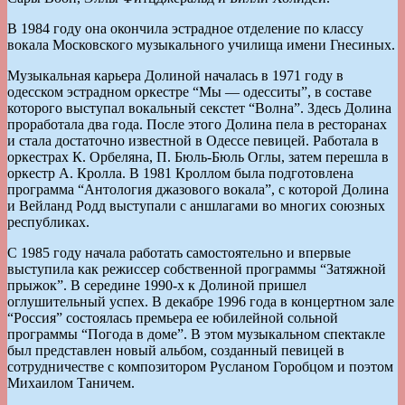
В 1984 году она окончила эстрадное отделение по классу
вокала Московского музыкального училища имени Гнесиных.
Музыкальная карьера Долиной началась в 1971 году в
одесском эстрадном оркестре “Мы — одесситы”, в составе
которого выступал вокальный секстет “Волна”. Здесь Долина
проработала два года. После этого Долина пела в ресторанах
и стала достаточно известной в Одессе певицей. Работала в
оркестрах К. Орбеляна, П. Бюль-Бюль Оглы, затем перешла в
оркестр А. Кролла. В 1981 Кроллом была подготовлена
программа “Антология джазового вокала”, с которой Долина
и Вейланд Родд выступали с аншлагами во многих союзных
республиках.
С 1985 году начала работать самостоятельно и впервые
выступила как режиссер собственной программы “Затяжной
прыжок”. В середине 1990-х к Долиной пришел
оглушительный успех. В декабре 1996 года в концертном зале
“Россия” состоялась премьера ее юбилейной сольной
программы “Погода в доме”. В этом музыкальном спектакле
был представлен новый альбом, созданный певицей в
сотрудничестве с композитором Русланом Горобцом и поэтом
Михаилом Таничем.