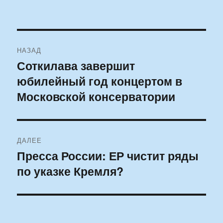
Навигация
НАЗАД
по
Соткилава завершит
Предыдущая
юбилейный год концертом в
запись:
записям
Московской консерватории
ДАЛЕЕ
Пресса России: ЕР чистит ряды
Следующая
по указке Кремля?
запись: