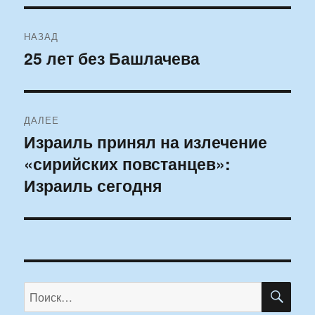
Навигация
НАЗАД
по
25 лет без Башлачева
Предыдущая
запись:
записям
ДАЛЕЕ
Израиль принял на излечение
Следующая
«сирийских повстанцев»:
запись:
Израиль сегодня
ПО
Искать: