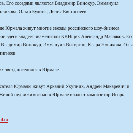
ов. Его соседями являются Владимир Винокур, Эммануил
овикова, Ольга Будина, Денис Евстигнеев.
де Юрмала живут многие звезды российского шоу-бизнеса.
рой здесь владеет знаменитый КВНщик Александр Масляков. Ег
я Владимир Винокур, Эммануил Виторган, Клара Новикова, Оль
тигнеев.
сателя Юрмалы живут Аркадий Укупник, Андрей Макаревич и
Жилой недвижимостью в Юрмале владеет композитор Игорь
il.ru