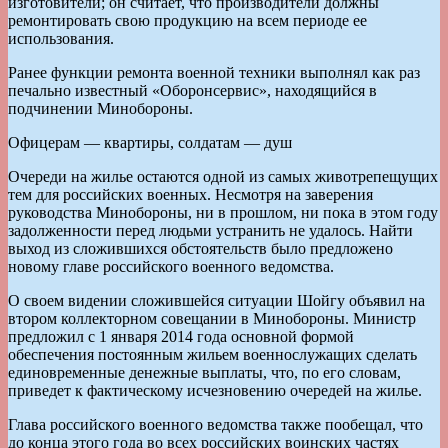
изготовители; он считает, что производители должны
ремонтировать свою продукцию на всем периоде ее
использования.
Ранее функции ремонта военной техники выполнял как раз
печально известный «Оборонсервис», находящийся в
подчинении Минобороны.
Офицерам — квартиры, солдатам — душ
Очереди на жилье остаются одной из самых животрепещущих
тем для российских военных. Несмотря на заверения
руководства Минобороны, ни в прошлом, ни пока в этом году
задолженности перед людьми устранить не удалось. Найти
выход из сложившихся обстоятельств было предложено
новому главе российского военного ведомства.
О своем видении сложившейся ситуации Шойгу объявил на
втором коллекторном совещании в Минобороны. Министр
предложил с 1 января 2014 года основной формой
обеспечения постоянным жильем военнослужащих сделать
единовременные денежные выплаты, что, по его словам,
приведет к фактическому исчезновению очередей на жилье.
Глава российского военного ведомства также пообещал, что
до конца этого года во всех российских воинских частях