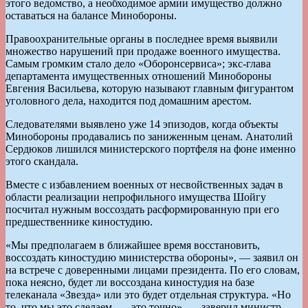
этого ведомство, а необходимое армии имущество должно
оставаться на балансе Минобороны.
Правоохранительные органы в последнее время выявили
множество нарушений при продаже военного имущества.
Самым громким стало дело «Оборонсервиса»; экс-глава
департамента имущественных отношений Минобороны
Евгения Васильева, которую называют главным фигурантом
уголовного дела, находится под домашним арестом.
Следователями выявлено уже 14 эпизодов, когда объекты
Минобороны продавались по заниженным ценам. Анатолий
Сердюков лишился министерского портфеля на фоне именно
этого скандала.
Вместе с избавлением военных от несвойственных задач в
области реализации непрофильного имущества Шойгу
посчитал нужным воссоздать расформированную при его
предшественнике киностудию.
«Мы предполагаем в ближайшее время восстановить,
воссоздать киностудию министерства обороны», — заявил он
на встрече с доверенными лицами президента. По его словам,
пока неясно, будет ли воссоздана киностудия на базе
телеканала «Звезда» или это будет отдельная структура. «Но
то, что мы это сделаем, — это точно», — заверил министр.