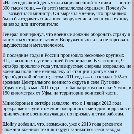
«На сегодняшний день утилизация военной техники — почти
300 тысяч тонн, — (и этот) металлолом охраняем. Почему?»
— возмутился министр. Он выразил мнение, что правильно
было бы отдавать списанное вооружение и военную технику
на завод или изготовителю.
Генерал подчеркнул, что военные должны оборонять страну и
заниматься строительством Вооруженных сил, а не торговать
имуществом и металлоломом.
В последние годы в России произошло несколько крупных
ЧП, связанных с утилизацией боеприпасов. В частности, 9
октября прошлого года утилизируемые снаряды взорвались на
военном полигоне неподалеку от станции Донгузская в
Оренбургской области; летом 2011 года — на складах 102-го
арсенала Центрального военного округа в селе Пугачево
(Удмуртия); в мае 2011 года — в башкирском поселке Урман, в
150 километрах от Уфы, на территории воинской части.
Минобороны в октябре заявляло, что с 1 января 2013 года
прекращается уничтожение боеприпасов методом подрывов и
привлечение военнослужащих по призыву к этим работам.
Шойгу добавил, что, возможно, уже с 2013 года ремонтом
сложной военной техники будут заниматься сами заводы-