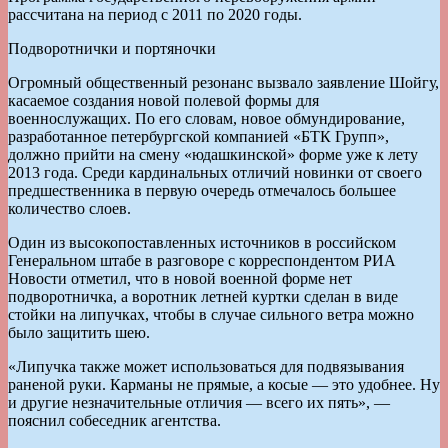
рассчитана на период с 2011 по 2020 годы.
Подворотнички и портяночки
Огромный общественный резонанс вызвало заявление Шойгу,
касаемое создания новой полевой формы для
военнослужащих. По его словам, новое обмундирование,
разработанное петербургской компанией «БТК Групп»,
должно прийти на смену «юдашкинской» форме уже к лету
2013 года. Среди кардинальных отличий новинки от своего
предшественника в первую очередь отмечалось большее
количество слоев.
Один из высокопоставленных источников в российском
Генеральном штабе в разговоре с корреспондентом РИА
Новости отметил, что в новой военной форме нет
подворотничка, а воротник летней куртки сделан в виде
стойки на липучках, чтобы в случае сильного ветра можно
было защитить шею.
«Липучка также может использоваться для подвязывания
раненой руки. Карманы не прямые, а косые — это удобнее. Ну
и другие незначительные отличия — всего их пять», —
пояснил собеседник агентства.