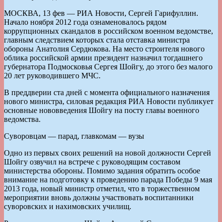
МОСКВА, 13 фев — РИА Новости, Сергей Гарифуллин.
Начало ноября 2012 года ознаменовалось рядом
коррупционных скандалов в российском военном ведомстве,
главным следствием которых стала отставка министра
обороны Анатолия Сердюкова. На место строителя нового
облика российской армии президент назначил тогдашнего
губернатора Подмосковья Сергея Шойгу, до этого без малого
20 лет руководившего МЧС.
В преддверии ста дней с момента официального назначения
нового министра, силовая редакция РИА Новости публикует
основные нововведения Шойгу на посту главы военного
ведомства.
Суворовцам — парад, главкомам — вузы
Одно из первых своих решений на новой должности Сергей
Шойгу озвучил на встрече с руководящим составом
министерства обороны. Помимо задания обратить особое
внимание на подготовку к проведению парада Победы 9 мая
2013 года, новый министр отметил, что в торжественном
мероприятии вновь должны участвовать воспитанники
суворовских и нахимовских училищ.