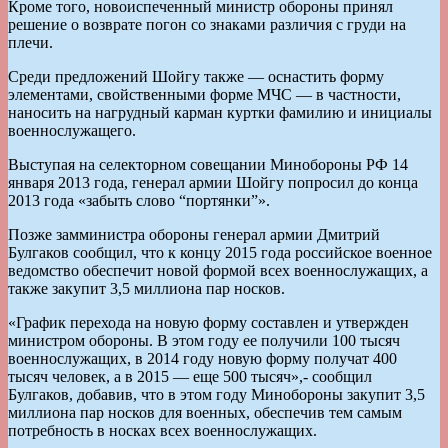
Кроме того, новоиспеченный министр обороны принял
решение о возврате погон со знаками различия с груди на
плечи.
Среди предложений Шойгу также — оснастить форму
элементами, свойственными форме МЧС — в частности,
наносить на нагрудный карман куртки фамилию и инициалы
военнослужащего.
Выступая на селекторном совещании Минобороны РФ 14
января 2013 года, генерал армии Шойгу попросил до конца
2013 года «забыть слово “портянки”».
Позже замминистра обороны генерал армии Дмитрий
Булгаков сообщил, что к концу 2015 года российское военное
ведомство обеспечит новой формой всех военнослужащих, а
также закупит 3,5 миллиона пар носков.
«График перехода на новую форму составлен и утвержден
министром обороны. В этом году ее получили 100 тысяч
военнослужащих, в 2014 году новую форму получат 400
тысяч человек, а в 2015 — еще 500 тысяч»,- сообщил
Булгаков, добавив, что в этом году Минобороны закупит 3,5
миллиона пар носков для военных, обеспечив тем самым
потребность в носках всех военнослужащих.