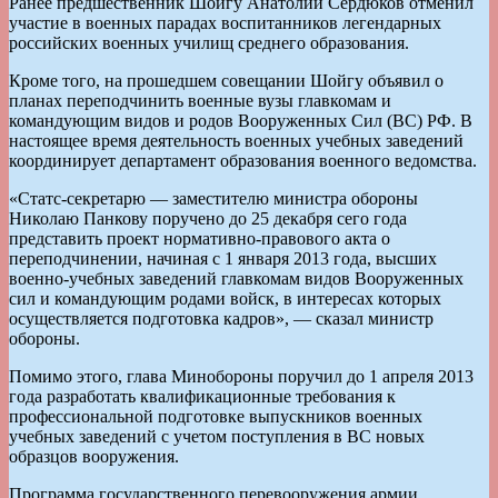
Ранее предшественник Шойгу Анатолий Сердюков отменил
участие в военных парадах воспитанников легендарных
российских военных училищ среднего образования.
Кроме того, на прошедшем совещании Шойгу объявил о
планах переподчинить военные вузы главкомам и
командующим видов и родов Вооруженных Сил (ВС) РФ. В
настоящее время деятельность военных учебных заведений
координирует департамент образования военного ведомства.
«Статс-секретарю — заместителю министра обороны
Николаю Панкову поручено до 25 декабря сего года
представить проект нормативно-правового акта о
переподчинении, начиная с 1 января 2013 года, высших
военно-учебных заведений главкомам видов Вооруженных
сил и командующим родами войск, в интересах которых
осуществляется подготовка кадров», — сказал министр
обороны.
Помимо этого, глава Минобороны поручил до 1 апреля 2013
года разработать квалификационные требования к
профессиональной подготовке выпускников военных
учебных заведений с учетом поступления в ВС новых
образцов вооружения.
Программа государственного перевооружения армии