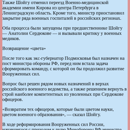
Также Шойгу отменил переезд Военно-медицинской
академии имени Кирова из центра Петербурга в
Ленинградскую область. Кроме того, министр приостановил
закрытие ряда военных госпиталей в российских регионах.
Оба процесса были запущены при предшественнике Шойгу
— Анатолии Сердюкове — и вызывали критику у военных
медиков.
Возвращение «цвета»
После того как экс-губернатор Подмосковья был назначен на
пост министра обороны РФ, перед ним встала задача
сформировать команду, с которой он бы продолжил развитие
Вооруженных сил.
Вопрос был решен рядом новых назначений в верхах
российского военного ведомства, а также решением вернуть в
строй наиболее компетентных из уволенных при Сердюкове
офицеров.
«Возвратим тех офицеров, которые были цветом науки,
цветом военного образования», — сказал Шойгу.
В ходе реформирования Вооруженных сил России,
начавшегося с приходом к рулю Минобороны РФ министра