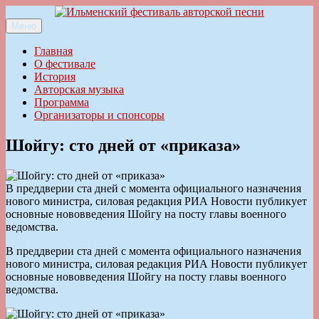
Перейти
к
Меню
Ильменский фестиваль авторской песни
содержимому
Главная
О фестивале
История
Авторская музыка
Программа
Организаторы и спонсоры
Шойгу: сто дней от «приказа»
В преддверии ста дней с момента официального назначения
нового министра, силовая редакция РИА Новости публикует
основные нововведения Шойгу на посту главы военного
ведомства.
В преддверии ста дней с момента официального назначения
нового министра, силовая редакция РИА Новости публикует
основные нововведения Шойгу на посту главы военного
ведомства.