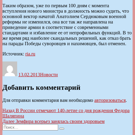
Таким образом, уже по первым 100 дням с момента
вступления нового министра в должность можно судить, что
основной вектор начатой Анатолием Сердюковым военной
реформы не изменился, она все так же направлена на
приведение армии в соответствие с современными
стандартами и избавление ее от непрофильных функций. В то
же время ряд наиболее скандальных решений, как отказ брать
на парады Победы суворовцев и нахимовцев, был отменен.
Источник:
ria.ru
Автор
Опубликовано
Рубрики
13.02.2013
Новости
Добавить комментарий
Для отправки комментария вам необходимо
авторизоваться
.
Навигация
Предыдущая
Назад
В России отмечают 140-летие со дня рождения Федора
запись:
Шаляпина
по
Следующая
Далее
Земфира всерьез занялась своим здоровьем
записям
Искать:
запись:
Поиск