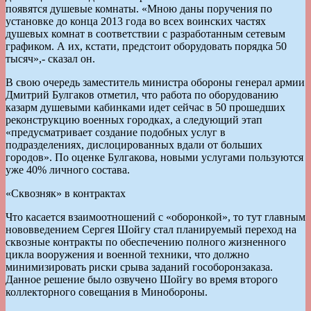
появятся душевые комнаты. «Мною даны поручения по
установке до конца 2013 года во всех воинских частях
душевых комнат в соответствии с разработанным сетевым
графиком. А их, кстати, предстоит оборудовать порядка 50
тысяч»,- сказал он.
В свою очередь заместитель министра обороны генерал армии
Дмитрий Булгаков отметил, что работа по оборудованию
казарм душевыми кабинками идет сейчас в 50 прошедших
реконструкцию военных городках, а следующий этап
«предусматривает создание подобных услуг в
подразделениях, дислоцированных вдали от больших
городов». По оценке Булгакова, новыми услугами пользуются
уже 40% личного состава.
«Сквозняк» в контрактах
Что касается взаимоотношений с «оборонкой», то тут главным
нововведением Сергея Шойгу стал планируемый переход на
сквозные контракты по обеспечению полного жизненного
цикла вооружения и военной техники, что должно
минимизировать риски срыва заданий гособоронзаказа.
Данное решение было озвучено Шойгу во время второго
коллекторного совещания в Минобороны.