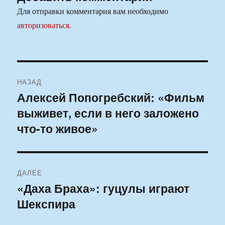
Для отправки комментария вам необходимо
авторизоваться
.
Навигация
НАЗАД
по
Алексей Попогребский: «Фильм
Предыдущая
выживет, если в него заложено
запись:
записям
что-то живое»
ДАЛЕЕ
«Даха Браха»: гуцулы играют
Следующая
Шекспира
запись: