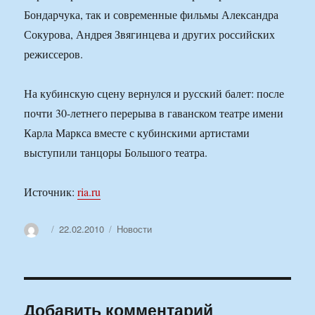
Бондарчука, так и современные фильмы Александра
Сокурова, Андрея Звягинцева и других российских
режиссеров.
На кубинскую сцену вернулся и русский балет: после
почти 30-летнего перерыва в гаванском театре имени
Карла Маркса вместе с кубинскими артистами
выступили танцоры Большого театра.
Источник:
ria.ru
Автор
Опубликовано
Рубрики
22.02.2010
Новости
Добавить комментарий