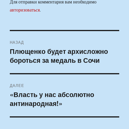
Для отправки комментария вам необходимо
авторизоваться
.
Навигация
НАЗАД
по
Плющенко будет архисложно
Предыдущая
бороться за медаль в Сочи
запись:
записям
ДАЛЕЕ
«Власть у нас абсолютно
Следующая
антинародная!»
запись: