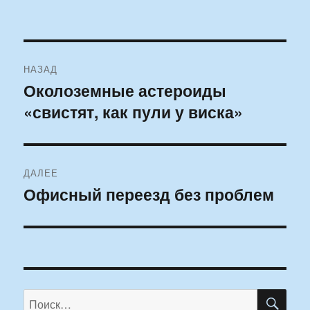
Навигация
НАЗАД
по
Околоземные астероиды
Предыдущая
«свистят, как пули у виска»
запись:
записям
ДАЛЕЕ
Офисный переезд без проблем
Следующая
запись:
ПО
Искать: