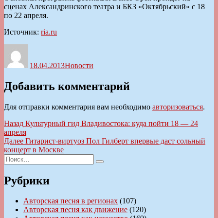
сценах Александринского театра и БКЗ «Октябрьский» с 18
по 22 апреля.
Источник:
ria.ru
Автор
Опубликовано
Рубрики
18.04.2013
Новости
Добавить комментарий
Для отправки комментария вам необходимо
авторизоваться
.
Навигация
Предыдущая
Назад
Культурный гид Владивостока: куда пойти 18 — 24
запись:
апреля
по
Следующая
Далее
Гитарист-виртуоз Пол Гилберт впервые даст сольный
записям
запись:
концерт в Москве
Искать:
Поиск
Рубрики
Авторская песня в регионах
(107)
Авторская песня как движение
(120)