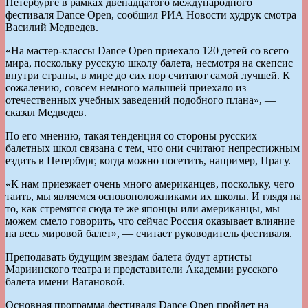
Петербурге в рамках двенадцатого международного
фестиваля Dance Open, сообщил РИА Новости худрук смотра
Василий Медведев.
«На мастер-классы Dance Open приехало 120 детей со всего
мира, поскольку русскую школу балета, несмотря на скепсис
внутри страны, в мире до сих пор считают самой лучшей. К
сожалению, совсем немного малышей приехало из
отечественных учебных заведений подобного плана», —
сказал Медведев.
По его мнению, такая тенденция со стороны русских
балетных школ связана с тем, что они считают непрестижным
ездить в Петербург, когда можно посетить, например, Прагу.
«К нам приезжает очень много американцев, поскольку, чего
таить, мы являемся основоположниками их школы. И глядя на
то, как стремятся сюда те же японцы или американцы, мы
можем смело говорить, что сейчас Россия оказывает влияние
на весь мировой балет», — считает руководитель фестиваля.
Преподавать будущим звездам балета будут артисты
Мариинского театра и представители Академии русского
балета имени Вагановой.
Основная программа фестиваля Dance Open пройдет на