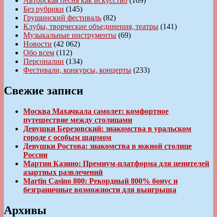
Авторская песня как искусство
(169)
Без рубрики
(145)
Грушинский фестиваль
(82)
Клубы, творческие объединения, театры
(141)
Музыкальные инструменты
(69)
Новости
(42 062)
Обо всем
(112)
Персоналии
(134)
Фестивали, конкурсы, концерты
(233)
Свежие записи
Москва Махачкала самолет: комфортное
путешествие между столицами
Девушки Березовский: знакомства в уральском
городе с особым шармом
Девушки Ростова: знакомства в южной столице
России
Мартин Казино: Премиум-платформа для ценителей
азартных развлечений
Martin Casino 800: Рекордный 800% бонус и
безграничные возможности для выигрыша
Архивы