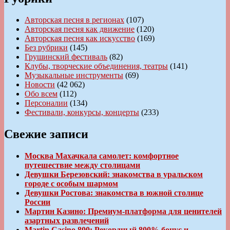
Авторская песня в регионах
(107)
Авторская песня как движение
(120)
Авторская песня как искусство
(169)
Без рубрики
(145)
Грушинский фестиваль
(82)
Клубы, творческие объединения, театры
(141)
Музыкальные инструменты
(69)
Новости
(42 062)
Обо всем
(112)
Персоналии
(134)
Фестивали, конкурсы, концерты
(233)
Свежие записи
Москва Махачкала самолет: комфортное
путешествие между столицами
Девушки Березовский: знакомства в уральском
городе с особым шармом
Девушки Ростова: знакомства в южной столице
России
Мартин Казино: Премиум-платформа для ценителей
азартных развлечений
Martin Casino 800: Рекордный 800% бонус и