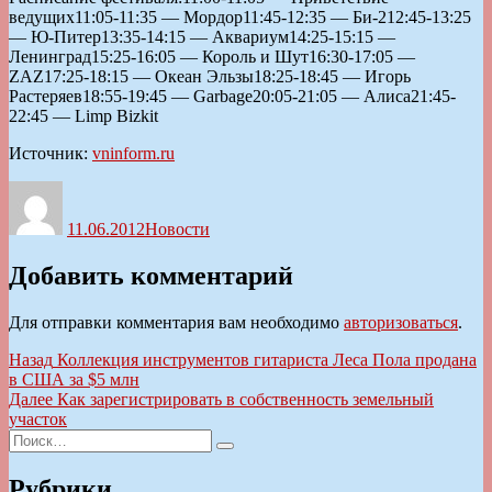
ведущих11:05-11:35 — Мордор11:45-12:35 — Би-212:45-13:25
— Ю-Питер13:35-14:15 — Аквариум14:25-15:15 —
Ленинград15:25-16:05 — Король и Шут16:30-17:05 —
ZAZ17:25-18:15 — Океан Эльзы18:25-18:45 — Игорь
Растеряев18:55-19:45 — Garbage20:05-21:05 — Алиса21:45-
22:45 — Limp Bizkit
Источник:
vninform.ru
Автор
Опубликовано
Рубрики
11.06.2012
Новости
Добавить комментарий
Для отправки комментария вам необходимо
авторизоваться
.
Навигация
Предыдущая
Назад
Коллекция инструментов гитариста Леса Пола продана
запись:
в США за $5 млн
по
Следующая
Далее
Как зарегистрировать в собственность земельный
записям
запись:
участок
Искать:
Поиск
Рубрики