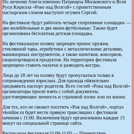
По личному благословению Патриарха Московского и Всея
Руси Кирилла «Роке над Волгой» с приветственным
пастырским словом выступит игумен Сергий.
На фестивале будут работать четыре спортивные площадки —
две волейбольные и две мини-футбольные. Также будет
организована бесплатная детская площадка.
На фестивальную поляну запрещен пронос оружия,
стеклянной тары, атрибутики с металлическими деталями,
маникюрных инструментов, а также напитков, консервов,
скоропортящихся продуктов. На территории фестиваля
запрещено ставить палатки и разводить костры.
Лица до 18 лет на поляну будут пропускаться только в
сопровождении взрослых. Для прохода обязательно
предъявить паспорт родителя. Всех гостей «Рока над Волгой»
организаторы просят взять с собой документы,
удостоверяющие личность и страховой полис или их копии.
Для тех, кто не сможет посетить «Рок над Волгой», портал
vkonline.ru будет вести прямую трансляцию с фестиваля
начиная с 11:00. Включения будут организованы каждые 15
минут на специальной странице сайта.
Расписание фестиваля:11:00-11:05 — Приветствие