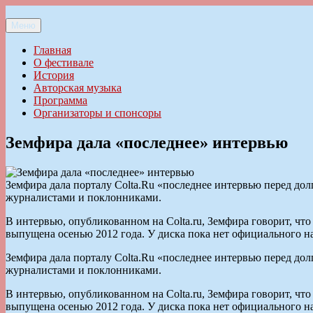
Перейти
к
Меню
Ильменский фестиваль авторской песни
содержимому
Главная
О фестивале
История
Авторская музыка
Программа
Организаторы и спонсоры
Земфира дала «последнее» интервью
Земфира дала порталу Colta.Ru «последнее интервью перед дол
журналистами и поклонниками.
В интервью, опубликованном на Colta.ru, Земфира говорит, чт
выпущена осенью 2012 года. У диска пока нет официального н
Земфира дала порталу Colta.Ru «последнее интервью перед дол
журналистами и поклонниками.
В интервью, опубликованном на Colta.ru, Земфира говорит, чт
выпущена осенью 2012 года. У диска пока нет официального н