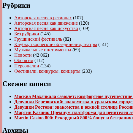
Рубрики
Авторская песня в регионах
(107)
Авторская песня как движение
(120)
Авторская песня как искусство
(169)
Без рубрики
(145)
Грушинский фестиваль
(82)
Клубы, творческие объединения, театры
(141)
Музыкальные инструменты
(69)
Новости
(42 062)
Обо всем
(112)
Персоналии
(134)
Фестивали, конкурсы, концерты
(233)
Свежие записи
Москва Махачкала самолет: комфортное путешествие
Девушки Березовский: знакомства в уральском город
Девушки Ростова: знакомства в южной столице Росси
Мартин Казино: Премиум-платформа для ценителей а
Martin Casino 800: Рекордный 800% бонус и безгран
Архивы