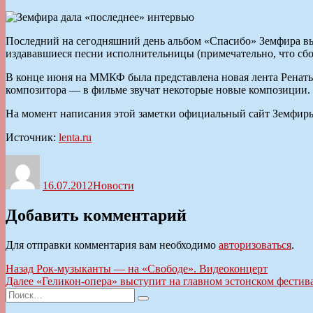
Последний на сегодняшний день альбом «Спасибо» Земфира вып
издававшиеся песни исполнительницы (примечательно, что сбо
В конце июня на ММКФ была представлена новая лента Ренаты 
композитора — в фильме звучат некоторые новые композиции.
На момент написания этой заметки официальный сайт Земфиры
Источник:
lenta.ru
Автор
Опубликовано
Рубрики
16.07.2012
Новости
Добавить комментарий
Для отправки комментария вам необходимо
авторизоваться
.
Навигация
Предыдущая
Назад
Рок-музыканты — на «Свободе». Видеоконцерт
запись:
Следующая
Далее
«Геликон-опера» выступит на главном эстонском фестив
по
Искать:
запись:
Поиск
записям