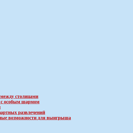
 между столицами
е с особым шармом
и
зартных развлечений
ичные возможности для выигрыша